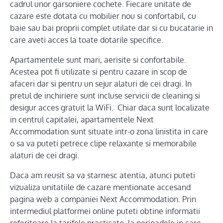
cadrul unor garsoniere cochete. Fiecare unitate de
cazare este dotata cu mobilier nou si confortabil, cu
baie sau bai proprii complet utilate dar si cu bucatarie in
care aveti acces la toate dotarile specifice.
Apartamentele sunt mari, aerisite si confortabile.
Acestea pot fi utilizate si pentru cazare in scop de
afaceri dar si pentru un sejur alaturi de cei dragi. In
pretul de inchiriere sunt incluse servicii de cleaning si
desigur acces gratuit la WiFi. Chiar daca sunt localizate
in centrul capitalei, apartamentele Next
Accommodation sunt situate intr-o zona linistita in care
o sa va puteti petrece clipe relaxante si memorabile
alaturi de cei dragi.
Daca am reusit sa va starnesc atentia, atunci puteti
vizualiza unitatiile de cazare mentionate accesand
pagina web a companiei Next Accommodation. Prin
intermediul platformei online puteti obtine informatii
referitoare la tarifele practicate, la perioadele in care