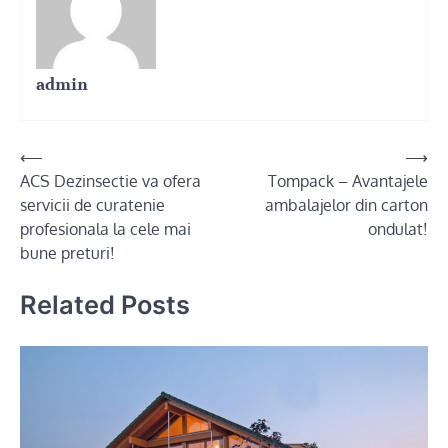
admin
Post
⟵
⟶
ACS Dezinsectie va ofera
Tompack – Avantajele
navigation
servicii de curatenie
ambalajelor din carton
profesionala la cele mai
ondulat!
bune preturi!
Related Posts