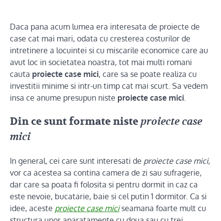
Daca pana acum lumea era interesata de proiecte de
case cat mai mari, odata cu cresterea costurilor de
intretinere a locuintei si cu miscarile economice care au
avut loc in societatea noastra, tot mai multi romani
cauta
proiecte case mici
, care sa se poate realiza cu
investitii minime si intr-un timp cat mai scurt. Sa vedem
insa ce anume presupun niste
proiecte case mici
.
Din ce sunt formate niste
proiecte case
mici
In general, cei care sunt interesati de
proiecte case mici
,
vor ca acestea sa contina camera de zi sau sufragerie,
dar care sa poata fi folosita si pentru dormit in caz ca
este nevoie, bucatarie, baie si cel putin 1 dormitor. Ca si
idee, aceste
proiecte case mici
seamana foarte mult cu
structura unor aparatamente cu doua sau cu trei