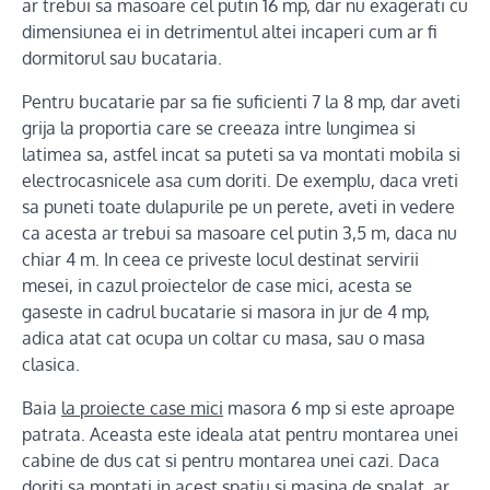
ar trebui sa masoare cel putin 16 mp, dar nu exagerati cu
dimensiunea ei in detrimentul altei incaperi cum ar fi
dormitorul sau bucataria.
Pentru bucatarie par sa fie suficienti 7 la 8 mp, dar aveti
grija la proportia care se creeaza intre lungimea si
latimea sa, astfel incat sa puteti sa va montati mobila si
electrocasnicele asa cum doriti. De exemplu, daca vreti
sa puneti toate dulapurile pe un perete, aveti in vedere
ca acesta ar trebui sa masoare cel putin 3,5 m, daca nu
chiar 4 m. In ceea ce priveste locul destinat servirii
mesei, in cazul proiectelor de case mici, acesta se
gaseste in cadrul bucatarie si masora in jur de 4 mp,
adica atat cat ocupa un coltar cu masa, sau o masa
clasica.
Baia
la proiecte case mici
masora 6 mp si este aproape
patrata. Aceasta este ideala atat pentru montarea unei
cabine de dus cat si pentru montarea unei cazi. Daca
doriti sa montati in acest spatiu si masina de spalat, ar