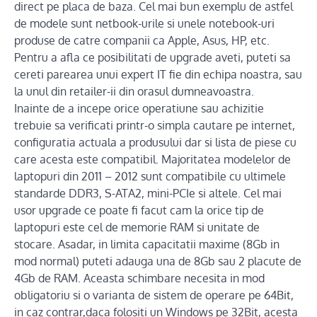
direct pe placa de baza. Cel mai bun exemplu de astfel
de modele sunt netbook-urile si unele notebook-uri
produse de catre companii ca Apple, Asus, HP, etc.
Pentru a afla ce posibilitati de upgrade aveti, puteti sa
cereti parearea unui expert IT fie din echipa noastra, sau
la unul din retailer-ii din orasul dumneavoastra.
Inainte de a incepe orice operatiune sau achizitie
trebuie sa verificati printr-o simpla cautare pe internet,
configuratia actuala a produsului dar si lista de piese cu
care acesta este compatibil. Majoritatea modelelor de
laptopuri din 2011 – 2012 sunt compatibile cu ultimele
standarde DDR3, S-ATA2, mini-PCIe si altele. Cel mai
usor upgrade ce poate fi facut cam la orice tip de
laptopuri este cel de memorie RAM si unitate de
stocare. Asadar, in limita capacitatii maxime (8Gb in
mod normal) puteti adauga una de 8Gb sau 2 placute de
4Gb de RAM. Aceasta schimbare necesita in mod
obligatoriu si o varianta de sistem de operare pe 64Bit,
in caz contrar,daca folositi un Windows pe 32Bit, acesta