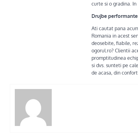
curte si o gradina. I
Drujbe performante 
Ati cautat pana acum 
Romania in acest sens
deosebite, fiabile, r
ogorul.ro? Clientii 
promptitudinea echipe
si dvs. sunteti pe ca
de acasa, din confort