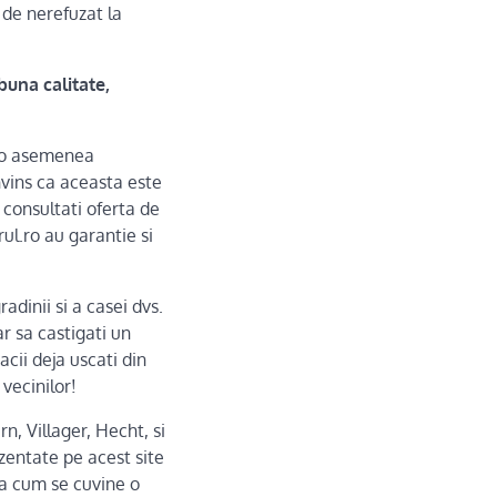
 de nerefuzat la
buna calitate,
ti o asemenea
nvins ca aceasta este
 consultati oferta de
ul.ro au garantie si
dinii si a casei dvs.
r sa castigati un
cii deja uscati din
 vecinilor!
, Villager, Hecht, si
zentate pe acest site
sa cum se cuvine o