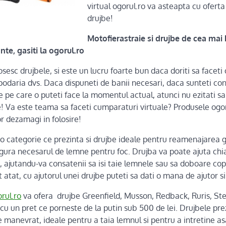
virtual ogorul.ro va asteapta cu oferta
drujbe!
Motofierastraie si drujbe de cea mai 
te, gasiti la ogorul.ro
olosesc drujbele, si este un lucru foarte bun daca doriti sa face
podaria dvs. Daca dispuneti de banii necesari, daca sunteti co
pe care o puteti face la momentul actual, atunci nu ezitati sa
! Va este teama sa faceti cumparaturi virtuale? Produsele ogor
r dezamagi in folosire!
o categorie ce prezinta si drujbe ideale pentru reamenajarea gra
igura necesarul de lemne pentru foc. Drujba va poate ajuta chia
t, ajutandu-va consatenii sa isi taie lemnele sau sa doboare copa
 atat, cu ajutorul unei drujbe puteti sa dati o mana de ajutor si
rul.ro
va ofera drujbe Greenfield, Musson, Redback, Ruris, Stern
cu un pret ce porneste de la putin sub 500 de lei. Drujbele pre
de manevrat, ideale pentru a taia lemnul si pentru a intretine a