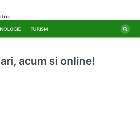
stru.
HNOLOGIE
TURISM
ri, acum si online!