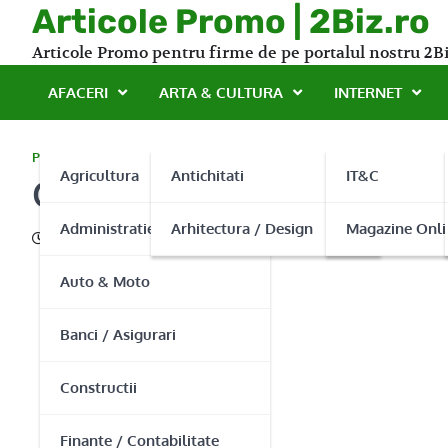
Skip
Articole Promo | 2Biz.ro
to
Articole Promo pentru firme de pe portalul nostru 2Bi
content
AFACERI
ARTA & CULTURA
INTERNET
PROMO
Agricultura
Antichitati
IT&C
Cea mai buna oferta de d
Administratie Publica
Arhitectura / Design
Magazine Onli
20/12/2016
Auto & Moto
Banci / Asigurari
Constructii
Finante / Contabilitate