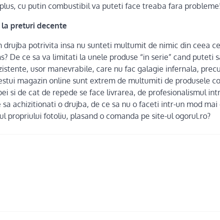
n plus, cu putin combustibil va puteti face treaba fara probleme
la preturi decente
drujba potrivita insa nu sunteti multumit de nimic din ceea ce
? De ce sa va limitati la unele produse “in serie” cand puteti sa
ezistente, usor manevrabile, care nu fac galagie infernala, prec
acestui magazin online sunt extrem de multumiti de produsele c
i si de cat de repede se face livrarea, de profesionalismul int
le sa achizitionati o drujba, de ce sa nu o faceti intr-un mod ma
ul propriului fotoliu, plasand o comanda pe site-ul ogorul.ro?