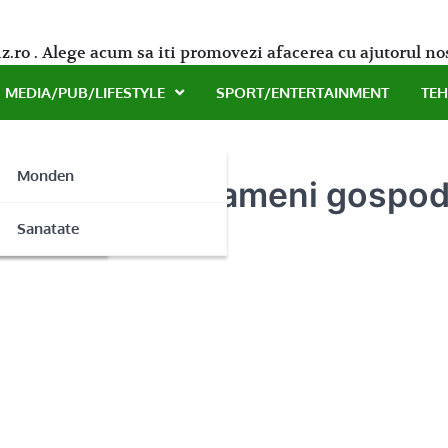
z.ro . Alege acum sa iti promovezi afacerea cu ajutorul no
MEDIA/PUB/LIFESTYLE
SPORT/ENTERTAINMENT
TE
Monden
rujbe pentru oameni gospoda
ne
Sanatate