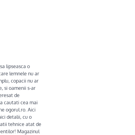
 sa lipseasca o
care lemnele nu ar
mplu, copacii nu ar
, si oamenii s-ar
teresat de
sa cautati cea mai
e ogorul.ro. Aici
ci detalii, cu o
atii tehnice atat de
ientilor! Magazinul