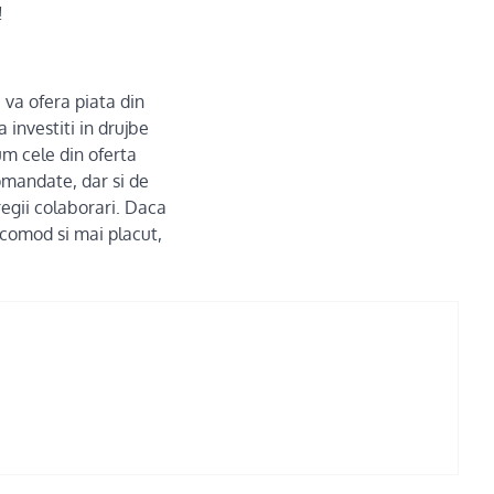
!
 va ofera piata din
 investiti in drujbe
um cele din oferta
omandate, dar si de
regii colaborari. Daca
i comod si mai placut,