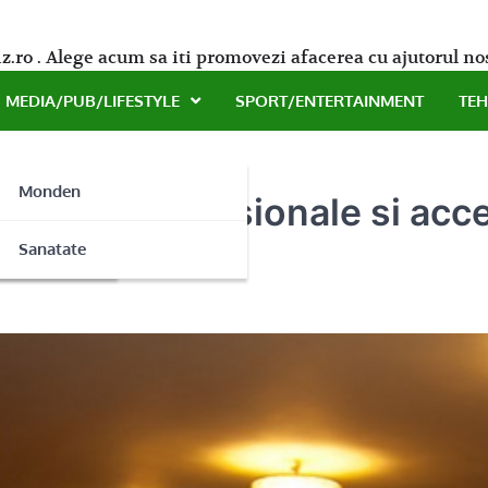
z.ro . Alege acum sa iti promovezi afacerea cu ajutorul no
MEDIA/PUB/LIFESTYLE
SPORT/ENTERTAINMENT
TE
Monden
nunta – profesionale si acces
ne
Sanatate