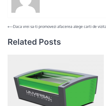
Post
⟵
Daca vrei sa-ti promovezi afacerea alege carti de vizi
navigation
Related Posts