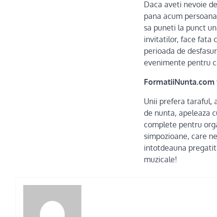
Daca aveti nevoie de 
pana acum persoana p
sa puneti la punct u
invitatilor, face fata
perioada de desfasura
evenimente pentru ca
FormatiiNunta.com va
Unii prefera taraful, 
de nunta, apeleaza cu
complete pentru orga
simpozioane, care nece
intotdeauna pregatit
muzicale!