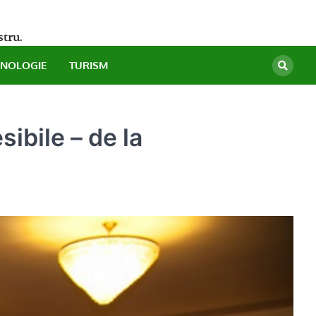
stru.
HNOLOGIE
TURISM
ibile – de la