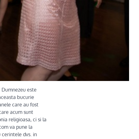
lui Dumnezeu este
 aceasta bucurie
anele care au fost
i care acum sunt
ia religioasa, ci si la
com va pune la
 cerintele dvs. in