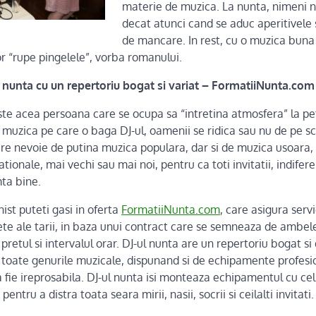
materie de muzica. La nunta, nimeni nu
decat atunci cand se aduc aperitivele s
de mancare. In rest, cu o muzica buna si
vor “rupe pingelele”, vorba romanului.
J nunta cu un repertoriu bogat si variat – FormatiiNunta.com
te acea persoana care se ocupa sa “intretina atmosfera” la pe
e muzica pe care o baga DJ-ul, oamenii se ridica sau nu de pe s
re nevoie de putina muzica populara, dar si de muzica usoara,
ionale, mai vechi sau mai noi, pentru ca toti invitatii, indifere
mta bine.
ist puteti gasi in oferta
FormatiiNunta.com
, care asigura servi
udete ale tarii, in baza unui contract care se semneaza de ambele
pretul si intervalul orar. DJ-ul nunta are un repertoriu bogat si
 toate genurile muzicale, dispunand si de echipamente profesio
a fie ireprosabila. DJ-ul nunta isi monteaza echipamentul cu ce
entru a distra toata seara mirii, nasii, socrii si ceilalti invitati.