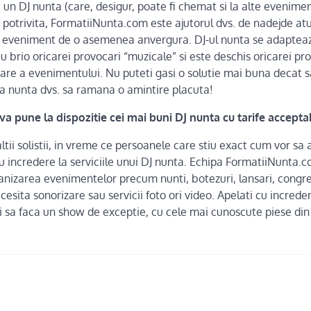
un DJ nunta (care, desigur, poate fi chemat si la alte eveniment
otrivita, FormatiiNunta.com este ajutorul dvs. de nadejde atu
n eveniment de o asemenea anvergura. DJ-ul nunta se adapteaz
 cu brio oricarei provocari “muzicale” si este deschis oricarei p
re a evenimentului. Nu puteti gasi o solutie mai buna decat sa
 nunta dvs. sa ramana o amintire placuta!
 pune la dispozitie cei mai buni DJ nunta cu tarife accepta
altii solistii, in vreme ce persoanele care stiu exact cum vor sa
 incredere la serviciile unui DJ nunta. Echipa FormatiiNunta.co
nizarea evenimentelor precum nunti, botezuri, lansari, congre
sita sonorizare sau servicii foto ori video. Apelati cu incredere
i sa faca un show de exceptie, cu cele mai cunoscute piese din