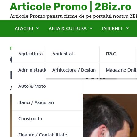
Skip
Articole Promo | 2Biz.ro
to
Articole Promo pentru firme de pe portalul nostru 2Bi
content
AFACERI
ARTA & CULTURA
INTERNET
PROMO
Agricultura
Antichitati
IT&C
Cele mai bune servicii DJ 
Administratie Publica
Arhitectura / Design
Magazine Onli
FormatiiNunta.com
Auto & Moto
10/02/2016
Banci / Asigurari
Constructii
Finante / Contabilitate