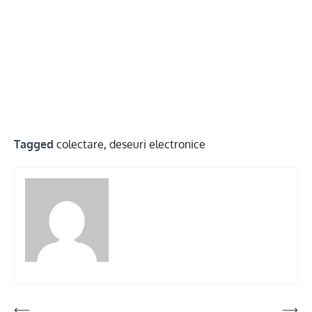
Tagged
colectare
,
deseuri electronice
Post
⟵
⟶