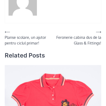
Post
⟵
⟶
Planse scolare, un ajutor
Feronerie cabina dus de la
navigation
pentru ciclul primar!
Glass & Fittings!
Related Posts