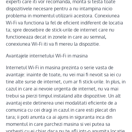
experti care iti vor recomanda, monta si testa toate
dispozitivele necesare pentru a nu intampina nicio
problema in momentul utilizarii acestora. Conexiunea
Wi-Fi va functiona la fel de eficient indiferent de locatia
ta; spre deosebire de stick-urile de internet care nu
functioneaza decat in zonele in care au semnal,
conexiunea Wi-Fi iti va fi mereu la dispozitie.
Avantajele internetului Wi-Fi in masina
Internetul Wi-Fi in masina prezinta o serie vasta de
avantaje: inainte de toate, nu vei mai fi nevoit sa iei cu
tine alte surse de internet, cum ar fi stick-urile. In plus, in
cazul in care ai nevoie urgenta de internet, nu va mai
trebui sa pierzi timpul instaland alte dispozitive. Un alt
avantaj este detinerea unei modalitati eficiente de a
comunica cu cei dragi in cazul in care esti plecat din
tara; ii poti anunta ca ai ajuns in siguranta inca din
momentul in care parchezi masina si vei putea sa
vorbesti cu ei chiar daca nu te afli intr-o anumita locatie.