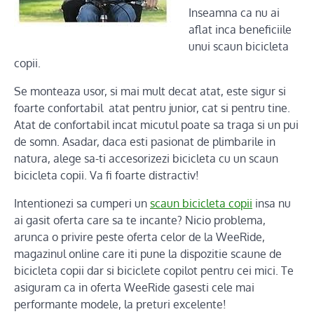
Inseamna ca nu ai
aflat inca beneficiile
unui scaun bicicleta
copii.
Se monteaza usor, si mai mult decat atat, este sigur si
foarte confortabil atat pentru junior, cat si pentru tine.
Atat de confortabil incat micutul poate sa traga si un pui
de somn. Asadar, daca esti pasionat de plimbarile in
natura, alege sa-ti accesorizezi bicicleta cu un scaun
bicicleta copii. Va fi foarte distractiv!
Intentionezi sa cumperi un
scaun bicicleta copii
insa nu
ai gasit oferta care sa te incante? Nicio problema,
arunca o privire peste oferta celor de la WeeRide,
magazinul online care iti pune la dispozitie scaune de
bicicleta copii dar si biciclete copilot pentru cei mici. Te
asiguram ca in oferta WeeRide gasesti cele mai
performante modele, la preturi excelente!