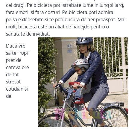
cei dragi. Pe bicicleta poti strabate lume in lung si larg,
fara emotii si fara costuri. Pe bicicleta poti admira
peisaje deosebite si te poti bucura de aer proaspat. Mai
mult, bicicleta este un aliat de nadejde pentru o
sanatate de invidiat.
Daca vrei
sa te ¨rupi¨
pret de
cateva ore
de tot
stresul
cotidian si
de