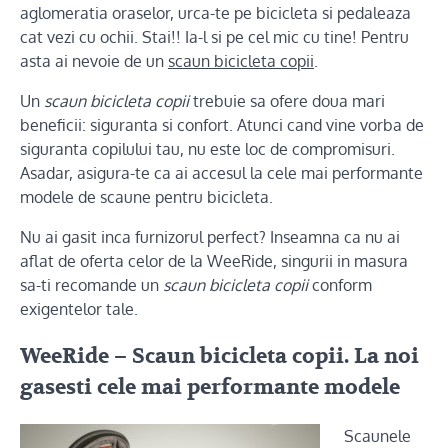
aglomeratia oraselor, urca-te pe bicicleta si pedaleaza
cat vezi cu ochii. Stai!! Ia-l si pe cel mic cu tine! Pentru
asta ai nevoie de un
scaun bicicleta copii
.
Un
scaun bicicleta copii
trebuie sa ofere doua mari
beneficii: siguranta si confort. Atunci cand vine vorba de
siguranta copilului tau, nu este loc de compromisuri.
Asadar, asigura-te ca ai accesul la cele mai performante
modele de scaune pentru bicicleta.
Nu ai gasit inca furnizorul perfect? Inseamna ca nu ai
aflat de oferta celor de la WeeRide, singurii in masura
sa-ti recomande un
scaun bicicleta copii
conform
exigentelor tale.
WeeRide – Scaun bicicleta copii. La noi
gasesti cele mai performante modele
Scaunele