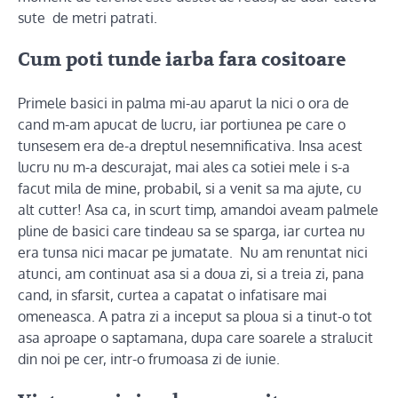
sute de metri patrati.
Cum poti tunde iarba fara cositoare
Primele basici in palma mi-au aparut la nici o ora de
cand m-am apucat de lucru, iar portiunea pe care o
tunsesem era de-a dreptul nesemnificativa. Insa acest
lucru nu m-a descurajat, mai ales ca sotiei mele i s-a
facut mila de mine, probabil, si a venit sa ma ajute, cu
alt cutter! Asa ca, in scurt timp, amandoi aveam palmele
pline de basici care tindeau sa se sparga, iar curtea nu
era tunsa nici macar pe jumatate. Nu am renuntat nici
atunci, am continuat asa si a doua zi, si a treia zi, pana
cand, in sfarsit, curtea a capatat o infatisare mai
omeneasca. A patra zi a inceput sa ploua si a tinut-o tot
asa aproape o saptamana, dupa care soarele a stralucit
din noi pe cer, intr-o frumoasa zi de iunie.