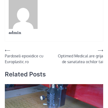
admin
Post
⟵
⟶
Pardoseli epoxidice cu
Optimed Medical are grija
navigation
Europlastic.ro
de sanatatea ochilor tai
Related Posts