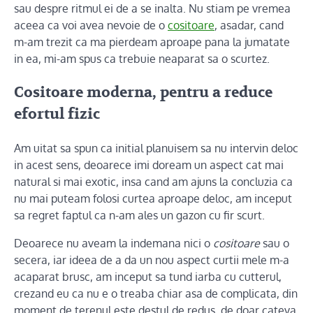
sau despre ritmul ei de a se inalta. Nu stiam pe vremea
aceea ca voi avea nevoie de o
cositoare
, asadar, cand
m-am trezit ca ma pierdeam aproape pana la jumatate
in ea, mi-am spus ca trebuie neaparat sa o scurtez.
Cositoare moderna, pentru a reduce
efortul fizic
Am uitat sa spun ca initial planuisem sa nu intervin deloc
in acest sens, deoarece imi doream un aspect cat mai
natural si mai exotic, insa cand am ajuns la concluzia ca
nu mai puteam folosi curtea aproape deloc, am inceput
sa regret faptul ca n-am ales un gazon cu fir scurt.
Deoarece nu aveam la indemana nici o
cositoare
sau o
secera, iar ideea de a da un nou aspect curtii mele m-a
acaparat brusc, am inceput sa tund iarba cu cutterul,
crezand eu ca nu e o treaba chiar asa de complicata, din
moment de terenul este destul de redus, de doar cateva