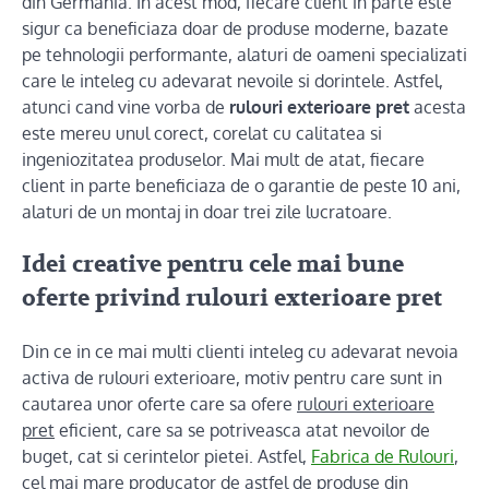
din Germania. In acest mod, fiecare client in parte este
sigur ca beneficiaza doar de produse moderne, bazate
pe tehnologii performante, alaturi de oameni specializati
care le inteleg cu adevarat nevoile si dorintele. Astfel,
atunci cand vine vorba de
rulouri exterioare pret
acesta
este mereu unul corect, corelat cu calitatea si
ingeniozitatea produselor. Mai mult de atat, fiecare
client in parte beneficiaza de o garantie de peste 10 ani,
alaturi de un montaj in doar trei zile lucratoare.
Idei creative pentru cele mai bune
oferte privind rulouri exterioare pret
Din ce in ce mai multi clienti inteleg cu adevarat nevoia
activa de rulouri exterioare, motiv pentru care sunt in
cautarea unor oferte care sa ofere
rulouri exterioare
pret
eficient, care sa se potriveasca atat nevoilor de
buget, cat si cerintelor pietei. Astfel,
Fabrica de Rulouri
,
cel mai mare producator de astfel de produse din