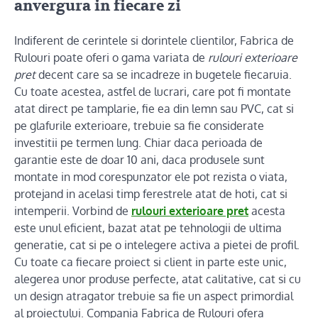
anvergura in fiecare zi
Indiferent de cerintele si dorintele clientilor, Fabrica de
Rulouri poate oferi o gama variata de
rulouri exterioare
pret
decent care sa se incadreze in bugetele fiecaruia.
Cu toate acestea, astfel de lucrari, care pot fi montate
atat direct pe tamplarie, fie ea din lemn sau PVC, cat si
pe glafurile exterioare, trebuie sa fie considerate
investitii pe termen lung. Chiar daca perioada de
garantie este de doar 10 ani, daca produsele sunt
montate in mod corespunzator ele pot rezista o viata,
protejand in acelasi timp ferestrele atat de hoti, cat si
intemperii. Vorbind de
rulouri exterioare pret
acesta
este unul eficient, bazat atat pe tehnologii de ultima
generatie, cat si pe o intelegere activa a pietei de profil.
Cu toate ca fiecare proiect si client in parte este unic,
alegerea unor produse perfecte, atat calitative, cat si cu
un design atragator trebuie sa fie un aspect primordial
al proiectului. Compania Fabrica de Rulouri ofera