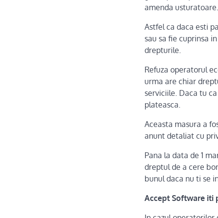
amenda usturatoare
Astfel ca daca esti p
sau sa fie cuprinsa in
drepturile.
Refuza operatorul eco
urma are chiar dreptu
serviciile. Daca tu ca
plateasca.
Aceasta masura a fost 
anunt detaliat cu priv
Pana la data de 1 ma
dreptul de a cere bon
bunul daca nu ti se i
Accept Software iti
In cazul operatorilor