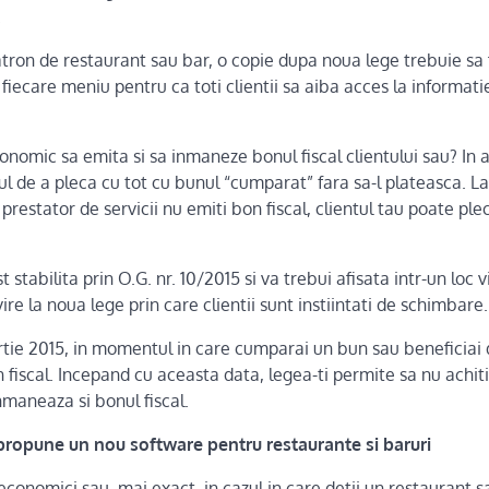
.
atron de restaurant sau bar, o copie dupa noua lege trebuie sa 
 fiecare meniu pentru ca toti clientii sa aiba acces la informati
nomic sa emita si sa inmaneze bonul fiscal clientului sau? In 
l de a pleca cu tot cu bunul “cumparat” fara sa-l plateasca. La 
 prestator de servicii nu emiti bon fiscal, clientul tau poate plec
stabilita prin O.G. nr. 10/2015 si va trebui afisata intr-un loc v
ire la noua lege prin care clientii sunt instiintati de schimbare.
rtie 2015, in momentul in care cumparai un bun sau beneficiai d
 fiscal. Incepand cu aceasta data, legea-ti permite sa nu achi
nmaneaza si bonul fiscal.
 propune un nou software pentru restaurante si baruri
 economici sau, mai exact, in cazul in care detii un restaurant 