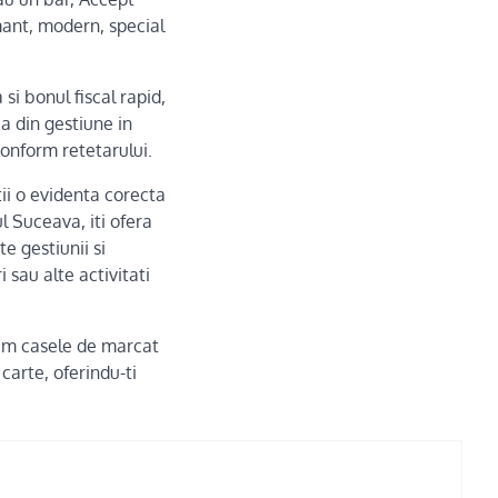
mant, modern, special
 si bonul fiscal rapid,
ea din gestiune in
conform retetarului.
tii o evidenta corecta
l Suceava, iti ofera
e gestiunii si
i sau alte activitati
cum casele de marcat
carte, oferindu-ti