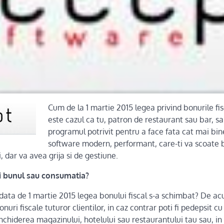
Cum de la 1 martie 2015 legea privind bonurile fi
este cazul ca tu, patron de restaurant sau bar, sa
programul potrivit pentru a face fata cat mai bine
software modern, performant, care-ti va scoate bo
i, dar va avea grija si de gestiune.
ti bunul sau consumatia?
 data de 1 martie 2015 legea bonului fiscal s-a schimbat? De ac
onuri fiscale tuturor clientilor, in caz contrar poti fi pedepsit 
chiderea magazinului, hotelului sau restaurantului tau sau, in