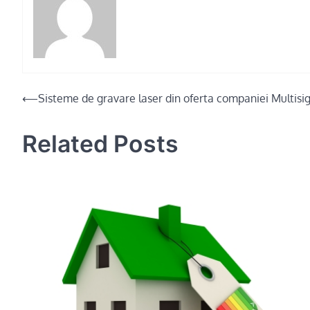
Post
⟵
Sisteme de gravare laser din oferta companiei Multisign
navigation
Related Posts