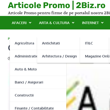
Skip
Articole Promo | 2Biz.ro
to
Articole Promo pentru firme de pe portalul nostru 2Bi
content
AFACERI
ARTA & CULTURA
INTERNET
PROMO
Agricultura
Antichitati
IT&C
Cu Accept Software respect
Administratie Publica
Arhitectura / Design
Magazine Onli
09/08/2015
Auto & Moto
Banci / Asigurari
Constructii
Finante / Contabilitate