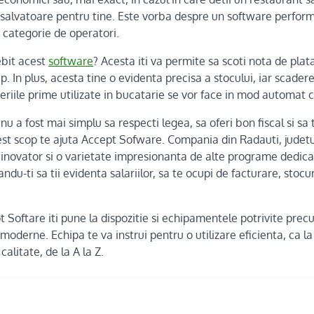
 salvatoare pentru tine. Este vorba despre un software perfor
 categorie de operatori.
ebit acest
software
? Acesta iti va permite sa scoti nota de plata
p. In plus, acesta tine o evidenta precisa a stocului, iar scader
riile prime utilizate in bucatarie se vor face in mod automat 
u a fost mai simplu sa respecti legea, sa oferi bon fiscal si sa 
acest scop te ajuta Accept Sofware. Compania din Radauti, judetu
inovator si o varietate impresionanta de alte programe dedicat
andu-ti sa tii evidenta salariilor, sa te ocupi de facturare, stocur
Softare iti pune la dispozitie si echipamentele potrivite pre
moderne. Echipa te va instrui pentru o utilizare eficienta, ca la 
calitate, de la A la Z.