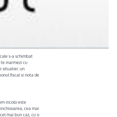
scale s-a schimbat
 te inarmezi cu
 situatiei: un
nul fiscal si nota de
um incolo este
cu inchisoarea, cea mai
 cel mai bun caz, cu o