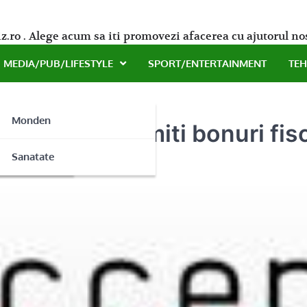
z.ro . Alege acum sa iti promovezi afacerea cu ajutorul no
MEDIA/PUB/LIFESTYLE
SPORT/ENTERTAINMENT
TE
Monden
i legea si emiti bonuri fisc
ne
Sanatate