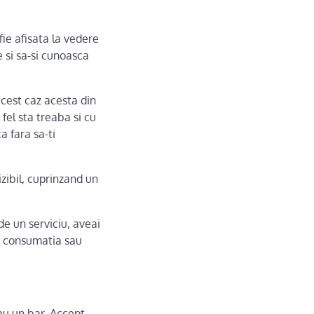
fie afisata la vedere
e si sa-si cunoasca
acest caz acesta din
fel sta treaba si cu
a fara sa-ti
izibil, cuprinzand un
e un serviciu, aveai
ti consumatia sau
sau un bar, Accept