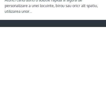
Atunci cand doriti o solutie rapida si sigura de
personalizare a unei locuinte, birou sau oricr alt spatiu,
utilizarea unor…