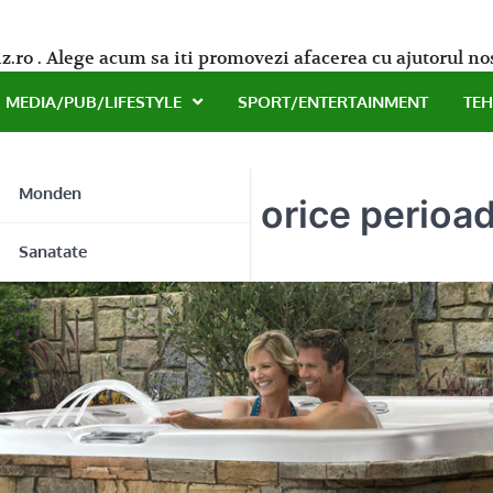
z.ro . Alege acum sa iti promovezi afacerea cu ajutorul no
MEDIA/PUB/LIFESTYLE
SPORT/ENTERTAINMENT
TE
Monden
 hidromasaj in orice perioad
ne
Sanatate