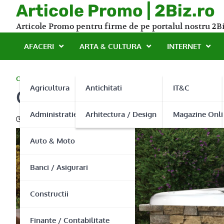
Skip
Articole Promo | 2Biz.ro
to
Articole Promo pentru firme de pe portalul nostru 2Bi
content
AFACERI
ARTA & CULTURA
INTERNET
CONSTRUCTII
Agricultura
Antichitati
IT&C
Cu Free Style te bucuri de
Administratie Publica
Arhitectura / Design
Magazine Onli
20/06/2013
Auto & Moto
Banci / Asigurari
Constructii
Finante / Contabilitate