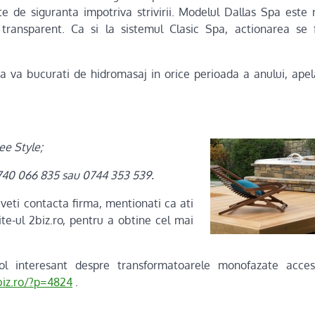
 de siguranta impotriva strivirii. Modelul Dallas Spa este r
 transparent. Ca si la sistemul Clasic Spa, actionarea se f
sa va bucurati de hidromasaj in orice perioada a anului, ape
ee Style;
740 066 835 sau 0744
353 539.
veti contacta firma, mentionati ca ati
te-ul 2biz.ro, pentru a obtine cel mai
icol interesant despre transformatoarele monofazate acces
biz.ro/?p=4824
.