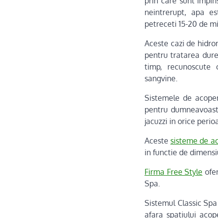
prin care sunt impin
neintrerupt, apa es
petreceti 15-20 de min
Aceste cazi de hidro
pentru tratarea durer
timp, recunoscute c
sangvine.
Sistemele de acoper
pentru dumneavoastr
jacuzzi in orice perio
Aceste
sisteme de a
in functie de dimensi
Firma Free Style
ofer
Spa.
Sistemul Classic Spa 
afara spatiului acop