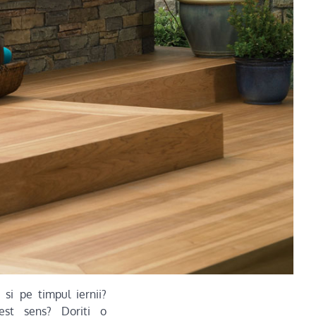
ti si pe timpul iernii?
cest sens? Doriti o