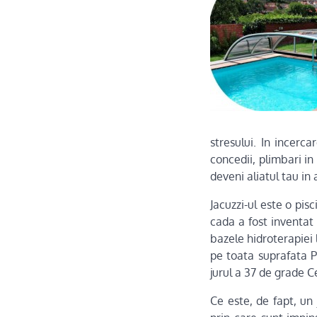
stresului. In incer
concedii, plimbari i
deveni aliatul tau in
Jacuzzi-ul este o pi
cada a fost inventat 
bazele hidroterapiei 
pe toata suprafata P
jurul a 37 de grade Ce
Ce este, de fapt, un 