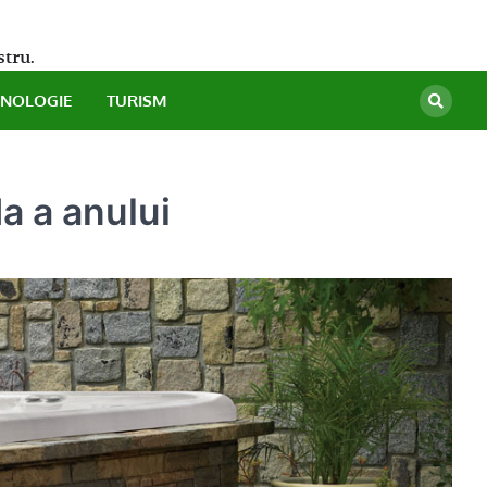
stru.
HNOLOGIE
TURISM
a a anului