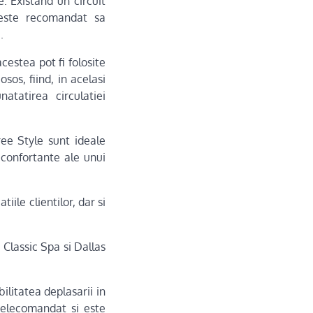
. Existand un circuit
, este recomandat sa
.
estea pot fi folosite
sos, fiind, in acelasi
atatirea circulatiei
ee Style sunt ideale
confortante ale unui
iile clientilor, dar si
 Classic Spa si Dallas
ilitatea deplasarii in
 telecomandat si este