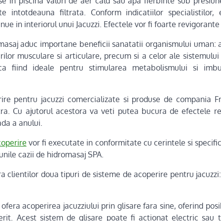
se in piscina valuri de aer cald sau apa fierbinte sub presiune
te intotdeauna filtrata. Conform indicatiilor specialistilor
ue in interiorul unui Jacuzzi. Efectele vor fi foarte revigorante 
masaj aduc importane beneficii sanatatii organismului uman: ac
ilor musculare si articulare, precum si a celor ale sistemului o
a fiind ideale pentru stimularea metabolismului si imbun
ire pentru jacuzzi comercializate si produse de compania Fr
a. Cu ajutorul acestora va veti putea bucura de efectele re
ada a anului.
coperire
vor fi executate in conformitate cu cerintele si specificat
unile cazii de hidromasaj SPA.
a clientilor doua tipuri de sisteme de acoperire pentru jacuzzi:
ofera acoperirea jacuzziului prin glisare fara sine, oferind posib
erit. Acest sistem de glisare poate fi actionat electric sau