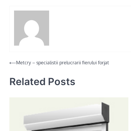
Post
⟵
Metcry – specialistii prelucrarii fierului forjat
navigation
Related Posts