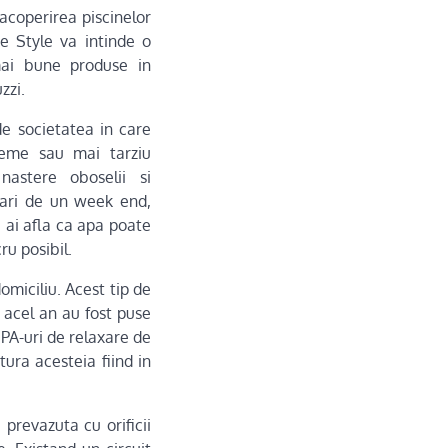
acoperirea piscinelor
ee Style va intinde o
mai bune produse in
zzi.
de societatea in care
reme sau mai tarziu
nastere oboselii si
dari de un week end,
 ai afla ca apa poate
ru posibil.
miciliu. Acest tip de
n acel an au fost puse
SPA-uri de relaxare de
ura acesteia fiind in
 prevazuta cu orificii