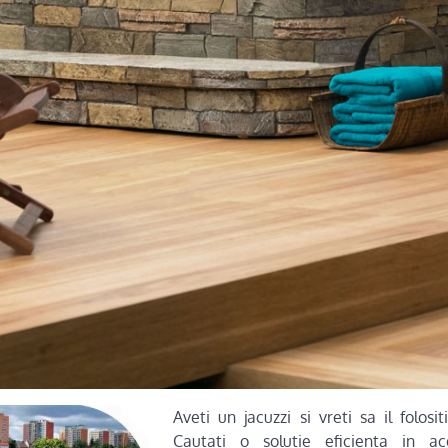
Aveti un jacuzzi si vret
i sa il folosi
Cautati o solutie eficienta in a