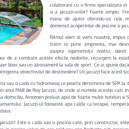
colaborare cu o firma specializata in 
si a jacuzzi-urilor? Foarte simplu. Fr
mana de ajutor oferindu-va cele 
domeniul acoperirilor de piscine si jacu
Ritmul alert al vietii noastre, impus 
traim isi pune amprenta, mai dev
asupra oganismului nostru, dand 
carea de a combate aceste efecte nedorite, recurgem la eva
n aer liber sau un abonament la sala de sport. Ce ai spune daca
 atingerea obiectivului de destinedere? Un jacuzzi face acest luc
scina sau o cada cu hidromasaj ce poarta denumirea de SPA la do
in anul 1968 de Roy Jacuzzi, de unde si numele acestei cazi. I
la domiciliu, fenomen preluat apoi de foarte multe hoteluri si 
amantului. Jacuzzi-ul foloseste apa calda ca terapie, temperat
lsius.
jacuzzi? Este o cada sau o piscina care, prin constructie, este