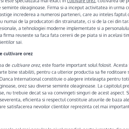
 si este specializata mai exact in
cultivare orez
, cultivarea de 
seminte oleaginoase. Firma si-a inceput activitatea in urma cu 
castige increderea a numerosi parteneri, care au inteles faptu
u numai de la producatori din strainatate, ci si de la cei din ta
sionale, a tehnologiei moderne implementate si a personalului c
 firma reuseste sa faca fata cererii de pe piata si in acelasi tim
ientilor sai.
e cultivare orez
rba de
cultivare orez
, este foarte important solul folosit. Acesta
rte bine stabiliti, pentru ca ulterior productia sa fie roditoare
Danca International constituie o alegere inteleapta pentru toti
inoase, orez sau diverse seminte oleaginoase. La capitolul pre
, nu trebuie decat sa va convingeti singuri de acest aspect. S
severenta, eficienta si respectul constituie atuurile de baza al
care satisfacerea nevoilor clientilor reprezinta cel mai importan