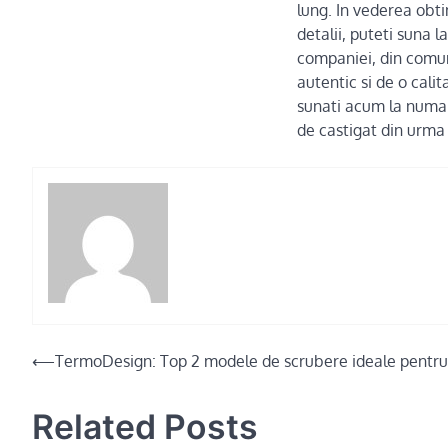
lung. In vederea obti
detalii, puteti suna 
companiei, din comun
autentic si de o cali
sunati acum la numar
de castigat din urma 
Post
⟵
TermoDesign: Top 2 modele de scrubere ideale pentru 
navigation
Related Posts