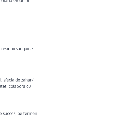
pulatia Globului
 presiunii sanguine
i, sfecla de zahar/
uteti colabora cu
de succes, pe termen