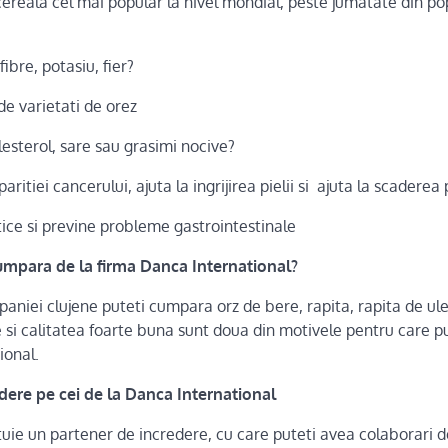
cereala cel mai popular la nivel mondial, peste jumatate din po
ibre, potasiu, fier?
de varietati de orez
esterol, sare sau grasimi nocive?
aritiei cancerului, ajuta la ingrijirea pielii si ajuta la scaderea
tice si previne probleme gastrointestinale
umpara de la firma Danca International?
aniei clujene puteti cumpara orz de bere, rapita, rapita de ule
 si calitatea foarte buna sunt doua din motivele pentru care p
ional.
edere pe cei de la Danca International
tuie un partener de incredere, cu care puteti avea colaborari 