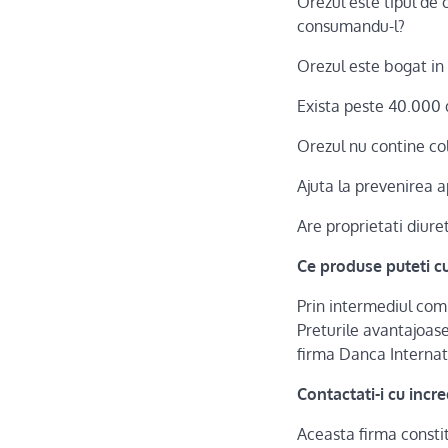
Orezul este tipul de 
consumandu-l?
Orezul este bogat in f
Exista peste 40.000 
Orezul nu contine col
Ajuta la prevenirea ap
Are proprietati diure
Ce produse puteti c
Prin intermediul comp
Preturile avantajoase
firma Danca Internat
Contactati-i cu incr
Aceasta firma consti