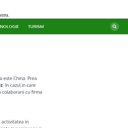
stru.
HNOLOGIE
TURISM
ta este China. Prea
ez
. In cazul in care
 colaborarii cu firma
 activitatea in