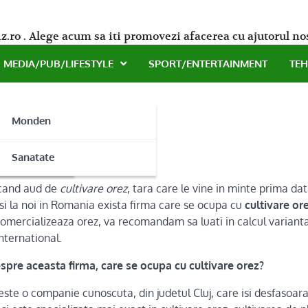
z.ro . Alege acum sa iti promovezi afacerea cu ajutorul no
MEDIA/PUB/LIFESTYLE
SPORT/ENTERTAINMENT
TE
Monden
ne
Sanatate
 cand aud de
cultivare orez
, tara care le vine in minte prima da
si la noi in Romania exista firma care se ocupa cu
cultivare or
comercializeaza orez, va recomandam sa luati in calcul varianta
ternational.
despre aceasta firma, care se ocupa cu cultivare orez?
este o companie cunoscuta, din judetul Cluj, care isi desfasoara