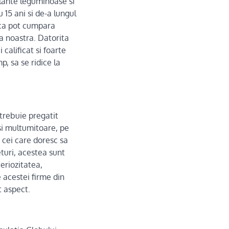
plante leguminoase si
15 ani si de-a lungul
l ca pot cumpara
ra noastra. Datorita
alificat si foarte
p, sa se ridice la
 trebuie pregatit
 si multumitoare, pe
 cei care doresc sa
turi, acestea sunt
eriozitatea,
e acestei firme din
t aspect.