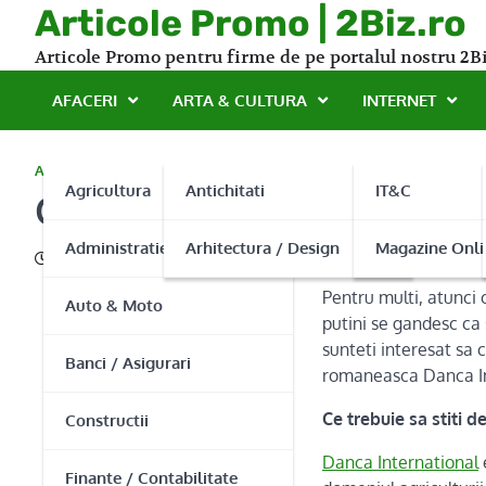
Skip
Articole Promo | 2Biz.ro
to
Articole Promo pentru firme de pe portalul nostru 2Bi
content
AFACERI
ARTA & CULTURA
INTERNET
AGRICULTURA
Agricultura
Antichitati
IT&C
Cultivare orez
Administratie Publica
Arhitectura / Design
Magazine Onli
24/11/2016
Pentru multi, atunci
Auto & Moto
putini se gandesc ca 
sunteti interesat sa 
Banci / Asigurari
romaneasca Danca In
Ce trebuie sa stiti 
Constructii
Danca International
Finante / Contabilitate