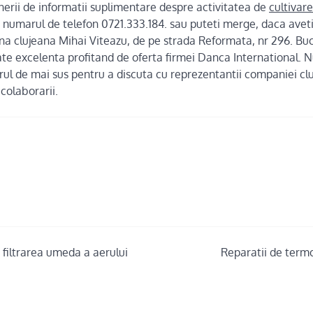
nerii de informatii suplimentare despre activitatea de
cultivare
la numarul de telefon 0721.333.184. sau puteti merge, daca aveti 
a clujeana Mihai Viteazu, de pe strada Reformata, nr 296. Buc
tate excelenta profitand de oferta firmei Danca International. N
ul de mai sus pentru a discuta cu reprezentantii companiei clu
colaborarii.
filtrarea umeda a aerului
Reparatii de termo