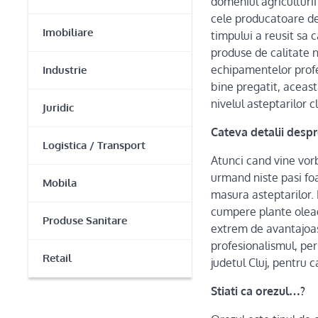
domeniul agriculturii
cele producatoare de 
Imobiliare
timpului a reusit sa 
produse de calitate n
echipamentelor profe
Industrie
bine pregatit, aceasta
nivelul asteptarilor cl
Juridic
Cateva detalii despr
Logistica / Transport
Atunci cand vine vo
urmand niste pasi foa
Mobila
masura asteptarilor. 
cumpere plante oleag
Produse Sanitare
extrem de avantajoase
profesionalismul, per
Retail
judetul Cluj, pentru 
Stiati ca orezul…?