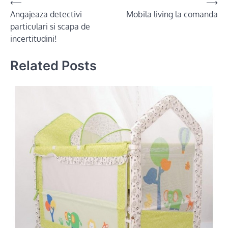
Post
⟵
⟶
Angajeaza detectivi
Mobila living la comanda
navigation
particulari si scapa de
incertitudini!
Related Posts