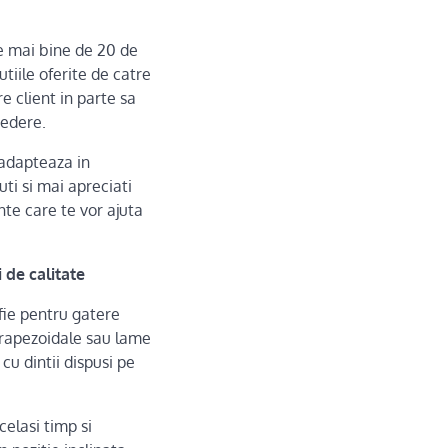
re mai bine de 20 de
tiile oferite de catre
 client in parte sa
vedere.
 adapteaza in
ti si mai apreciati
nte care te vor ajuta
de calitate
fie pentru gatere
trapezoidale sau lame
cu dintii dispusi pe
celasi timp si