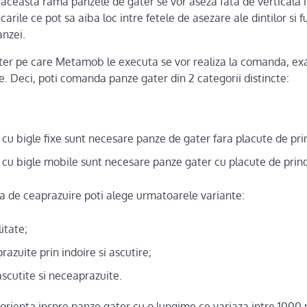
 aceasta rama panzele de gater se vor aseza fata de verticala in
carile ce pot sa aiba loc intre fetele de asezare ale dintilor si fu
anzei.
ater pe care Metamob le executa se vor realiza la comanda, exa
rte. Deci, poti comanda panze gater din 2 categorii distincte:
 cu bigle fixe sunt necesare panze de gater fara placute de pri
 cu bigle mobile sunt necesare panze gater cu placute de prin
 de ceaprazuire poti alege urmatoarele variante:
itate;
azuite prin indoire si ascutire;
scutite si neceaprazuite.
i orienta inspre panze gater cu o lungime ce variaza intre 10