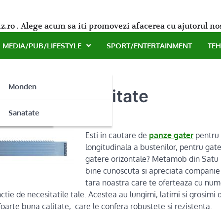
z.ro . Alege acum sa iti promovezi afacerea cu ajutorul no
MEDIA/PUB/LIFESTYLE
SPORT/ENTERTAINMENT
TE
Monden
e gater de calitate
ne
Sanatate
Esti in cautare de
panze gater
pentru
longitudinala a bustenilor, pentru gate
gatere orizontale? Metamob din Satu 
bine cunoscuta si apreciata companie
tara noastra care te oferteaza cu nu
ctie de necesitatile tale. Acestea au lungimi, latimi si grosimi d
 foarte buna calitate, care le confera robustete si rezistenta.