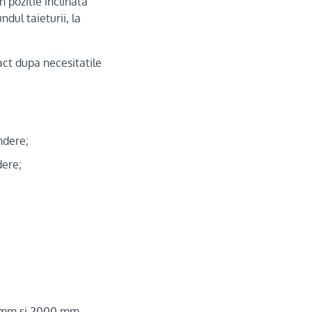
 pozitie inclinata
ndul taieturii, la
ct dupa necesitatile
ndere;
dere;
00 mm si 2000 mm,