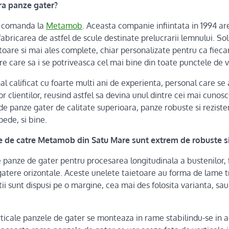
a panze gater?
a comanda la
Metamob
. Aceasta companie infiintata in 1994 a
fabricarea de astfel de scule destinate prelucrarii lemnului. Solu
are si mai ales complete, chiar personalizate pentru ca fiecare
e care sa i se potriveasca cel mai bine din toate punctele de 
 calificat cu foarte multi ani de experienta, personal care se
 clientilor, reusind astfel sa devina unul dintre cei mai cunoscu
de panze gater de calitate superioara, panze robuste si reziste
epede, si bine.
 de catre Metamob din Satu Mare sunt extrem de robuste si 
panze de gater pentru procesarea longitudinala a bustenilor, 
u gatere orizontale. Aceste unelete taietoare au forma de lame 
ii sunt dispusi pe o margine, cea mai des folosita varianta, sau 
rticale panzele de gater se monteaza in rame stabilindu-se in a