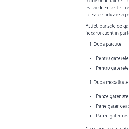
modelul de taiere. In
evitandu-se astfel fre
cursa de ridicare a p
Astfel, panzele de g
fiecarui client in pa
Dupa placute:
Pentru gaterele
Pentru gaterele
Dupa modalitatea
Panze gater stel
Pane gater ceapr
Panze gater nea
Ca si lungime te pot