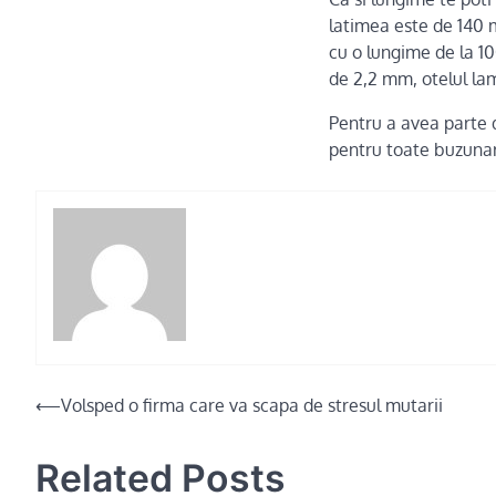
latimea este de 140 
cu o lungime de la 
de 2,2 mm, otelul lam
Pentru a avea parte d
pentru toate buzuna
Post
⟵
Volsped o firma care va scapa de stresul mutarii
navigation
Related Posts