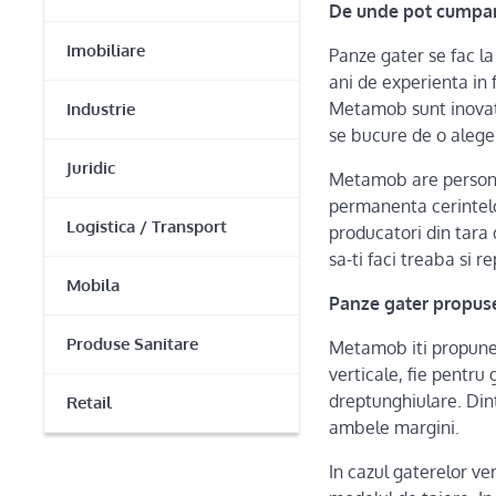
De unde pot cumpar
Imobiliare
Panze gater se fac l
ani de experienta in 
Metamob sunt inovato
Industrie
se bucure de o aleger
Juridic
Metamob are personal
permanenta cerintelor
Logistica / Transport
producatori din tara 
sa-ti faci treaba si r
Mobila
Panze gater propuse
Produse Sanitare
Metamob iti propune 
verticale, fie pentr
dreptunghiulare. Dint
Retail
ambele margini.
In cazul gaterelor ve