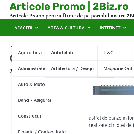
Skip
Articole Promo | 2Biz.ro
to
Articole Promo pentru firme de pe portalul nostru 2Bi
content
AFACERI
ARTA & CULTURA
INTERNET
PROMO
Agricultura
Antichitati
IT&C
Cum trebuie sa arate panz
Administratie Publica
Arhitectura / Design
Magazine Onli
02/06/2016
Auto & Moto
Banci / Asigurari
Constructii
astfel de panze in fun
realizate din otel de
Finante / Contabilitate