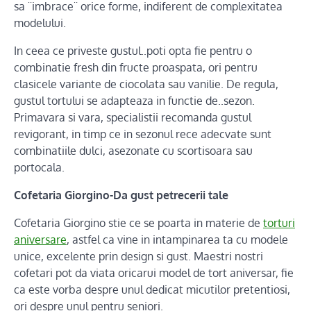
sa ¨imbrace¨ orice forme, indiferent de complexitatea
modelului.
In ceea ce priveste gustul..poti opta fie pentru o
combinatie fresh din fructe proaspata, ori pentru
clasicele variante de ciocolata sau vanilie. De regula,
gustul tortului se adapteaza in functie de..sezon.
Primavara si vara, specialistii recomanda gustul
revigorant, in timp ce in sezonul rece adecvate sunt
combinatiile dulci, asezonate cu scortisoara sau
portocala.
Cofetaria Giorgino-Da gust petrecerii tale
Cofetaria Giorgino stie ce se poarta in materie de
torturi
aniversare
, astfel ca vine in intampinarea ta cu modele
unice, excelente prin design si gust. Maestri nostri
cofetari pot da viata oricarui model de tort aniversar, fie
ca este vorba despre unul dedicat micutilor pretentiosi,
ori despre unul pentru seniori.