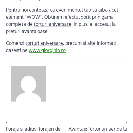
Pentru noi conteaza ca evenimentul tau sa aiba acel
element ¨WOW¨. Obtinem efectul dorit prin gama
completa de
torturi aniversare
. In plus, ai accesul la
preturi avantajoase.
Comenzi
torturi aniversare
, precum si alte informatii,
gasesti pe
www.giorginio.ro
.
Post
⟵
⟶
Furaje si aditivi furajeri de
Avantaje furtunuri aer de la
navigation