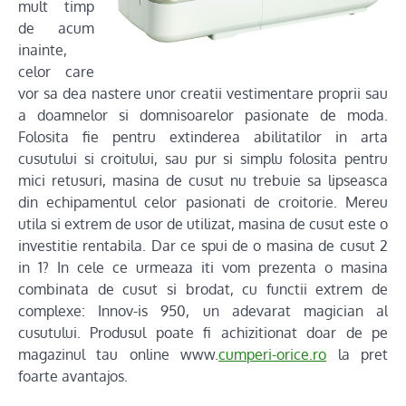
mult timp
de acum
inainte,
celor care
vor sa dea nastere unor creatii vestimentare proprii sau
a doamnelor si domnisoarelor pasionate de moda.
Folosita fie pentru extinderea abilitatilor in arta
cusutului si croitului, sau pur si simplu folosita pentru
mici retusuri, masina de cusut nu trebuie sa lipseasca
din echipamentul celor pasionati de croitorie. Mereu
utila si extrem de usor de utilizat, masina de cusut este o
investitie rentabila. Dar ce spui de o masina de cusut 2
in 1? In cele ce urmeaza iti vom prezenta o masina
combinata de cusut si brodat, cu functii extrem de
complexe: Innov-is 950, un adevarat magician al
cusutului. Produsul poate fi achizitionat doar de pe
magazinul tau online www.
cumperi-orice.ro
la pret
foarte avantajos.