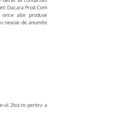
e decat sa contactati
legeti Dacara Prod Com
 orice alte produse
 au nevoie de anumite
e-ul 2biz.ro pentru a