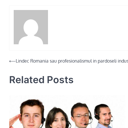
Post
⟵
Lindec Romania sau profesionalismul in pardoseli indus
navigation
Related Posts