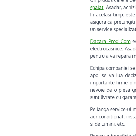
Un produs care a deve
spalat
. Asadar, achiz
In acelasi timp, est
asigura ca prelungiti
un service specializa
Dacara Prod Com
es
electrocasnice. Asada
pentru a va repara ma
Echipa companiei se 
apoi se va lua deci
importante firme di
nevoie de o piesa 
sunt livrate cu garant
Pe langa service-ul m
aer conditionat, inst
si de lumini, etc.