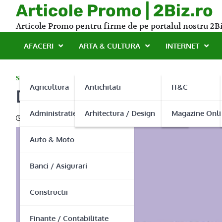
Skip
Articole Promo | 2Biz.ro
to
Articole Promo pentru firme de pe portalul nostru 2Bi
content
AFACERI
ARTA & CULTURA
INTERNET
SERVICII
Agricultura
Antichitati
IT&C
Dacara Prod Com pentru ma
Administratie Publica
Arhitectura / Design
Magazine Onli
15/07/2013
Auto & Moto
Banci / Asigurari
Constructii
Finante / Contabilitate