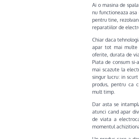
Ai o masina de spal
nu functioneaza asa
pentru tine, rezolvan
reparatiilor de elect
Chiar daca tehnologia
apar tot mai multe 
oferite, durata de vi
Piata de consum si-a 
mai scazute la elec
singur lucru: in scur
produs, pentru ca c
mult timp.
Dar asta se intampla
atunci cand apar div
de viata a electroca
momentul achizitionar