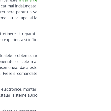
milie, este
masina de
a cat mai indelungata.
tretinere pentru a va
eme, atunci apelati la
retinere si reparatii
u experienta si ieftin
tualele probleme, iar
eneriate cu cele mai
 asemenea, daca este
. Piesele comandate
i electronice, montari
nstalari sisteme audio