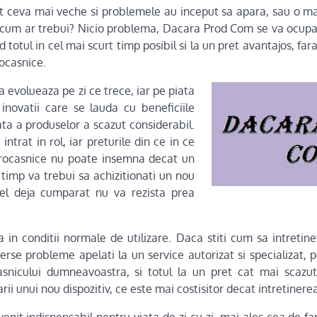
at ceva mai veche si problemele au inceput sa apara, sau o m
 cum ar trebui? Nicio problema, Dacara Prod Com se va ocup
d totul in cel mai scurt timp posibil si la un pret avantajos, fa
rocasnice.
 evolueaza pe zi ce trece, iar pe piata
inovatii care se lauda cu beneficiile
ata a produselor a scazut considerabil.
intrat in rol, iar preturile din ce in ce
trocasnice nu poate insemna decat un
t timp va trebui sa achizitionati un nou
el deja cumparat nu va rezista prea
 in conditii normale de utilizare. Daca stiti cum sa intretine
erse probleme apelati la un service autorizat si specializat, p
snicului dumneavoastra, si totul la un pret cat mai scazut.
ii unui nou dispozitiv, ce este mai costisitor decat intretinerea