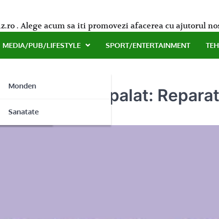
z.ro . Alege acum sa iti promovezi afacerea cu ajutorul no
MEDIA/PUB/LIFESTYLE
SPORT/ENTERTAINMENT
TE
Monden
sina ta de spalat: Reparatii
ne
Sanatate