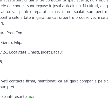
e aceste servici dar si de consultanta specializata, nu trebui
atele de contact sunt expuse in josul articolului). Nu uitati, a
e autorizat pentru reparatia masinii de spalat sau pentru
 pentru cele aflate in garantie cat si pentru produse vechi ce
ri.
ara Prod Com:
Gerard Filip;
9/ 26, Localitate Onesti, Judet Bacau;
5;
veti contacta firma, mentionati ca ati gasit compania pe sit
bun pret.
ticole interesante
aici
.