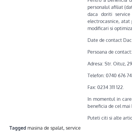
Pentru a beneficia d
personalul afiliat (d
daca doriti servic
electrocasnice, atat
modificari si optimiza
Date de contact Dac
Persoana de contact: 
Adresa: Str. Oituz, 2
Telefon: 0740 676 74
Fax: 0234 311 122.
In momentul in care 
beneficia de cel mai 
Puteti citi si alte ar
Tagged
masina de spalat
,
service