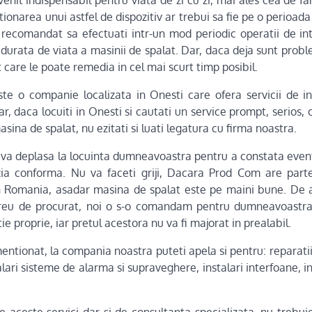
nit indispensabil pentru viata de zi cu zi, mai ales cea de fa
itionarea unui astfel de dispozitiv ar trebui sa fie pe o perioad
e recomandat sa efectuati intr-un mod periodic operatii de in
 durata de viata a masinii de spalat. Dar, daca deja sunt probl
t care le poate remedia in cel mai scurt timp posibil.
te o companie localizata in Onesti care ofera servicii de int
r, daca locuiti in Onesti si cautati un service prompt, serios, c
sina de spalat, nu ezitati si luati legatura cu firma noastra.
va deplasa la locuinta dumneavoastra pentru a constata even
zia conforma. Nu va faceti griji, Dacara Prod Com are part
n Romania, asadar masina de spalat este pe maini bune. De
greu de procurat, noi o s-o comandam pentru dumneavoastra
ie proprie, iar pretul acestora nu va fi majorat in prealabil.
entionat, la compania noastra puteti apela si pentru: reparati
alari sisteme de alarma si supraveghere, instalari interfoane, i