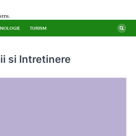
stru.
HNOLOGIE
TURISM
 si Intretinere