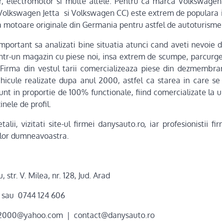
or, electromotor si multe altele. Pentru ca marca Volkswagen
Volkswagen Jetta si Volkswagen CC) este extrem de populara 
 motoare originale din Germania pentru astfel de autoturisme
important sa analizati bine situatia atunci cand aveti nevoie 
intr-un magazin cu piese noi, insa extrem de scumpe, parcurg
 Firma din vestul tarii comercializeaza piese din dezmembra
hicule realizate dupa anul 2000, astfel ca starea in care se
unt in proportie de 100% functionale, fiind comercializate la 
inele de profil.
lii, vizitati site-ul firmei danysauto.ro, iar profesionistii fi
lor dumneavoastra.
str. V. Milea, nr. 128, Jud. Arad
 sau 0744 124 606
ric2000@yahoo.com | contact@danysauto.ro