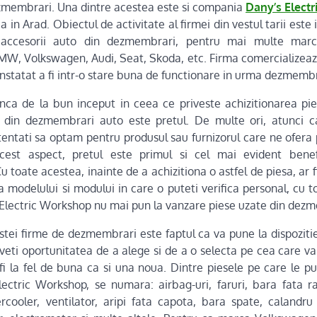
zmembrari. Una dintre acestea este si compania
Dany’s Elect
 in Arad. Obiectul de activitate al firmei din vestul tarii este 
ccesorii auto din dezmembrari, pentru mai multe marci
MW, Volkswagen, Audi, Seat, Skoda, etc. Firma comercializeaz
onstatat a fi intr-o stare buna de functionare in urma dezmembr
nca de la bun inceput in ceea ce priveste achizitionarea pie
 din dezmembrari auto este pretul. De multe ori, atunci c
ntati sa optam pentru produsul sau furnizorul care ne ofera p
cest aspect, pretul este primul si cel mai evident benefi
toate acestea, inainte de a achizitiona o astfel de piesa, ar f
 modelului si modului in care o puteti verifica personal, cu 
Electric Workshop nu mai pun la vanzare piese uzate din dezm
estei firme de dezmembrari este faptul ca va pune la dispoziti
eti oportunitatea de a alege si de a o selecta pe cea care va
 la fel de buna ca si una noua. Dintre piesele pe care le put
ectric Workshop, se numara: airbag-uri, faruri, bara fata ra
rcooler, ventilator, aripi fata capota, bara spate, calandr