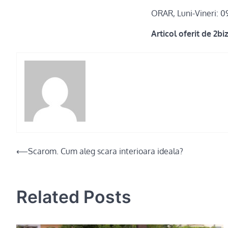
ORAR, Luni-Vineri: 0
Articol oferit de 2bi
Post
⟵
Scarom. Cum aleg scara interioara ideala?
navigation
Related Posts