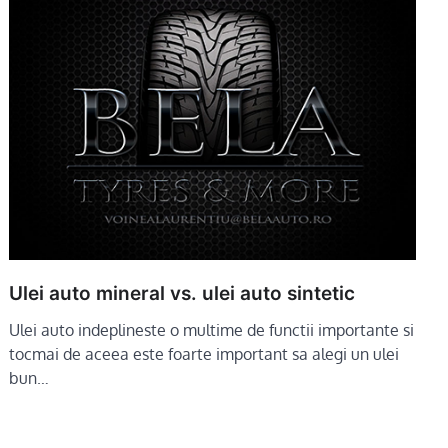
Ulei auto mineral vs. ulei auto sintetic
Ulei auto indeplineste o multime de functii importante si
tocmai de aceea este foarte important sa alegi un ulei
bun…