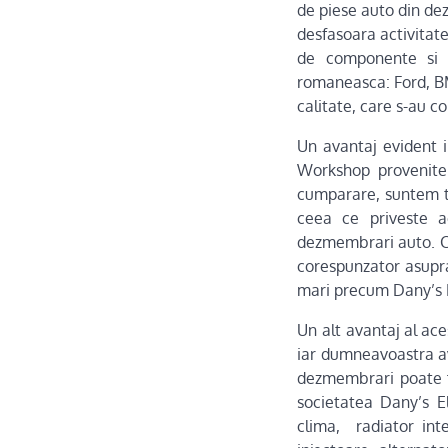
de piese auto din de
desfasoara activitatea
de componente si a
romaneasca: Ford, B
calitate, care s-au c
Un avantaj evident i
Workshop provenite
cumparare, suntem te
ceea ce priveste a
dezmembrari auto. Cu 
corespunzator asupra
mari precum Dany’s 
Un alt avantaj al ac
iar dumneavoastra av
dezmembrari poate fi
societatea Dany’s El
clima, radiator inte