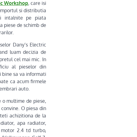
ric Workshop
, care isi
importul si distributia
 intalnite pe piata
a piese de schimb de
arilor.
selor Dany’s Electric
and luam decizia de
retul cel mai mic. In
ciu al pieselor din
i bine sa va informati
toate ca acum firmele
embrari auto.
e o multime de piese,
 convine. O piesa din
eti achizitiona de la
diator, apa radiator,
u motor 2.4 td turbo,