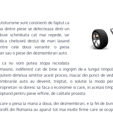
autoturisme sunt constienti de faptul ca
a dintre piese se defecteaza dintr-un
ebuie schimbata cat mai repede, iar
lica cheltuieli destul de mari lasand
intre cele doua variante: o piesa
er sau o piese din dezmembrari auto.
l ca nu vom putea stopa niciodata
masinii, indiferent cat de bine o ingrijim de-a lungul timpulu
 putem diminua simtitor acest proces, macar din punct de vede
mbrarile auto au devenit, treptat, o solutie la moda pen
oprietari isi doresc sa faca o economie si care, in acelasi timp
 optand pentru piese ieftine, de calitate proasta.
 care o piesa la mana a doua, din dezmembrari, e la fel de bun
e profil din Romania au aparut tot mai multe firme care se ocu