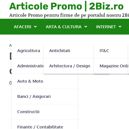
Skip
Articole Promo | 2Biz.ro
to
Articole Promo pentru firme de pe portalul nostru 2Bi
content
AFACERI
ARTA & CULTURA
INTERNET
AUTO & MOTO
Agricultura
Antichitati
IT&C
Dany’s Electric Workshop 
Administratie Publica
Arhitectura / Design
Magazine Onli
dezmembrari!
Auto & Moto
24/02/2014
Banci / Asigurari
Constructii
Finante / Contabilitate