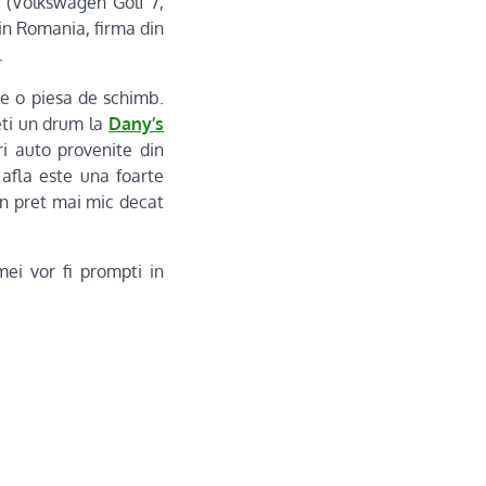
 (‎Volkswagen Golf 7,
in Romania, firma din
.
de o piesa de schimb.
eti un drum la
Dany’s
ri auto provenite din
 afla este una foarte
un pret mai mic decat
rmei vor fi prompti in