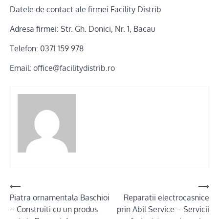
Datele de contact ale firmei Facility Distrib
Adresa firmei: Str. Gh. Donici, Nr. 1, Bacau
Telefon: 0371 159 978
Email: office@facilitydistrib.ro
Post
⟵
⟶
Piatra ornamentala Baschioi
Reparatii electrocasnice
navigation
– Construiti cu un produs
prin Abil Service – Servicii