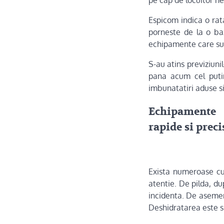
Espicom indica o rat
porneste de la o baz
echipamente care sun
S-au atins previziuni
pana acum cel putin
imbunatatiri aduse s
Echipamente 
rapide si preci
Exista numeroase cu
atentie. De pilda, d
incidenta. De asemen
Deshidratarea este si