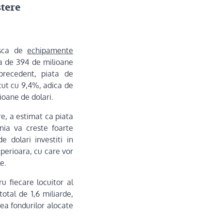
stere
asca de
echipamente
 de 394 de milioane
precedent, piata de
ut cu 9,4%, adica de
ioane de dolari.
e, a estimat ca piata
ia va creste foarte
 dolari investiti in
perioara, cu care vor
le.
u fiecare locuitor al
otal de 1,6 miliarde,
rea fondurilor alocate