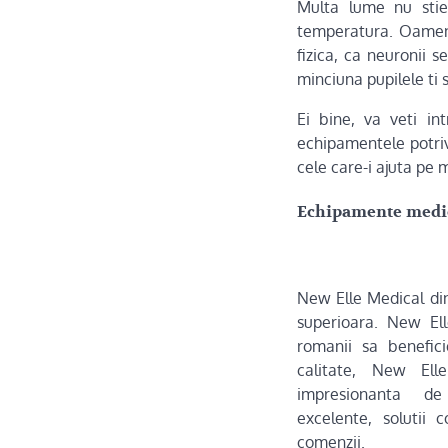
Multa lume nu stie,
temperatura. Oameni
fizica, ca neuronii
minciuna pupilele ti s
Ei bine, va veti in
echipamentele potrivi
cele care-i ajuta pe 
Echipamente medic
New Elle Medical din
superioara. New El
romanii sa benefic
calitate, New Elle
impresionanta de
excelente, solutii 
comenzii.