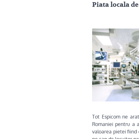
Piata locala d
Tot Espicom ne arata
Romaniei pentru a ac
valoarea pietei fiind
pe cap de locuitor n