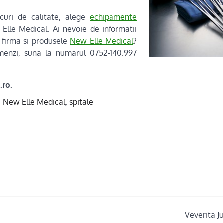
curi de calitate, alege
echipamente
lle Medical. Ai nevoie de informatii
 firma si produsele
New Elle Medical
?
omenzi, suna la numarul 0752-140.997
.ro.
,
New Elle Medical
,
spitale
Veverita J