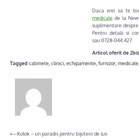
Daca vrei sa te bu
medicale
de la New E
suplimentare despre
Pentru detalii si c
sau 0728-044.427.
Articol oferit de 2biz
Tagged
cabinete
,
clinici
,
echipamente
,
furnizor
,
medicale
Post
⟵
Kolok – un paradis pentru bijuterii de lux