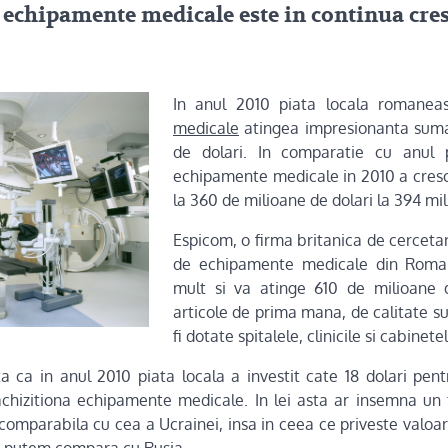
e echipamente medicale este in continua cre
In anul 2010 piata locala romane
medicale
atingea impresionanta suma
de dolari. In comparatie cu anul 
echipamente medicale in 2010 a cresc
la 360 de milioane de dolari la 394 mil
Espicom, o firma britanica de cercetar
de echipamente medicale din Roman
mult si va atinge 610 de milioane de
articole de prima mana, de calitate su
fi dotate spitalele, clinicile si cabinete
 ca in anul 2010 piata locala a investit cate 18 dolari pentr
hizitiona echipamente medicale. In lei asta ar insemna un t
 comparabila cu cea a Ucrainei, insa in ceea ce priveste valoa
e putem compara cu Rusia.