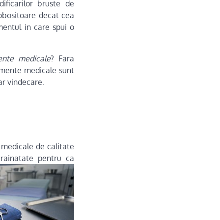
ificarilor bruste de
obositoare decat cea
entul in care spui o
ente medicale
? Fara
ipamente medicale sunt
ar vindecare.
 medicale de calitate
trainatate pentru ca