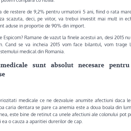
a de restere de 9,2% pentru urmatorii 5 ani, fiind o rata mare
a scazuta, deci, pe viitor, va trebui investit mai mult in 
t aduse in proportie de 90% din import.
le Espicom? Ramane de vazut la finele acestui an, desi 2015 nu
. Cand se va incheia 2015 vom face bilantul, vom trage l
istemului medical din Romania.
medicale sunt absolut necesare pentru 
se
riozitati medicale ce ne dezvaluie anumite afectiuni daca 
upa caria dentara se pare ca anemia este a doua boala din lum
ea, este bine de retinut ca unele afectiuni ale colonului pot p
 ea o cauza a aparitiei durerilor de cap.