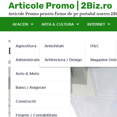
Skip
Articole Promo | 2Biz.ro
to
Articole Promo pentru firme de pe portalul nostru 2Bi
content
AFACERI
ARTA & CULTURA
INTERNET
SANATATE
Agricultura
Antichitati
IT&C
De ce echipamente medica
Administratie Publica
Arhitectura / Design
Magazine Onli
07/05/2015
Auto & Moto
Banci / Asigurari
Constructii
Finante / Contabilitate