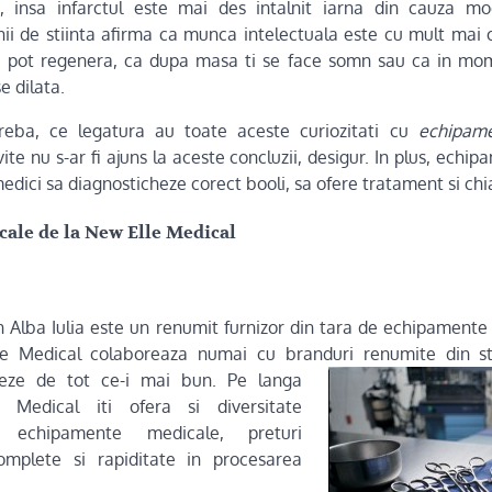
 insa infarctul este mai des intalnit iarna din cauza mod
i de stiinta afirma ca munca intelectuala este cu mult mai 
 se pot regenera, ca dupa masa ti se face somn sau ca in mom
e dilata.
treba, ce legatura au toate aceste curiozitati cu
echipam
te nu s-ar fi ajuns la aceste concluzii, desigur. In plus, ech
medici sa diagnosticheze corect booli, sa ofere tratament si chi
ale de la New Elle Medical
 Alba Iulia este un renumit furnizor din tara de echipamente
le Medical colaboreaza numai cu branduri renumite din
s
ieze de tot ce-i mai bun. Pe langa
 Medical iti ofera si diversitate
 echipamente medicale, preturi
complete si rapiditate in procesarea