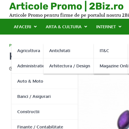
Skip
Articole Promo | 2Biz.ro
to
Articole Promo pentru firme de pe portalul nostru 2Bi
content
AFACERI
ARTA & CULTURA
INTERNET
PROMO
Agricultura
Antichitati
IT&C
Kolok – un paradis pentru 
Administratie Publica
Arhitectura / Design
Magazine Onli
07/05/2015
Auto & Moto
Banci / Asigurari
Constructii
Finante / Contabilitate