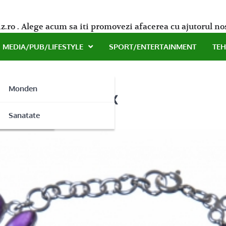
z.ro . Alege acum sa iti promovezi afacerea cu ajutorul no
MEDIA/PUB/LIFESTYLE
SPORT/ENTERTAINMENT
TE
Monden
bijuterii de lux
ne
Sanatate