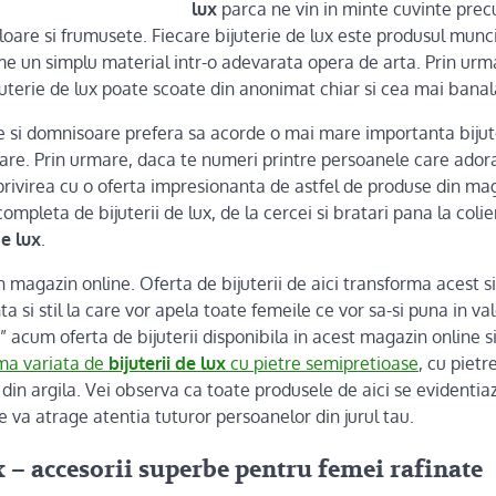
lux
parca ne vin in minte cuvinte pre
aloare si frumusete. Fiecare bijuterie de lux este produsul munc
me un simplu material intr-o adevarata opera de arta. Prin urm
juterie de lux poate scoate din anonimat chiar si cea mai banal
si domnisoare prefera sa acorde o mai mare importanta bijuter
are. Prin urmare, daca te numeri printre persoanele care adora b
i privirea cu o oferta impresionanta de astfel de produse din ma
ompleta de bijuterii de lux, de la cercei si bratari pana la coli
de lux
.
 magazin online. Oferta de bijuterii de aici transforma acest s
ta si stil la care vor apela toate femeile ce vor sa-si puna in v
” acum oferta de bijuterii disponibila in acest magazin online s
ma variata de
bijuterii de lux
cu pietre semipretioase
, cu pietr
 din argila. Vei observa ca toate produsele de aici se evidentia
e va atrage atentia tuturor persoanelor din jurul tau.
ux – accesorii superbe pentru femei rafinate