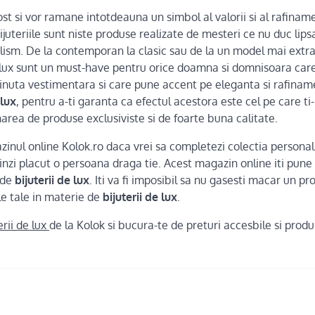
fost si vor ramane intotdeauna un simbol al valorii si al rafinam
ijuteriile sunt niste produse realizate de mesteri ce nu duc lips
alism. De la contemporan la clasic sau de la un model mai extr
de lux sunt un must-have pentru orice doamna si domnisoara care
inuta vestimentara si care pune accent pe eleganta si rafinam
 lux
, pentru a-ti garanta ca efectul acestora este cel pe care ti-
onarea de produse exclusiviste si de foarte buna calitate.
inul online Kolok.ro daca vrei sa completezi colectia persona
inzi placut o persoana draga tie. Acest magazin online iti pune 
 de
bijuterii de lux
. Iti va fi imposibil sa nu gasesti macar un p
le tale in materie de
bijuterii de lux
.
erii de lux
de la Kolok si bucura-te de preturi accesbile si pro