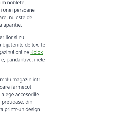
cum noblete,
ii unei persoane
are, nu este de
a aparitie.
iilor si nu
ijuteriile de lux, te
gazinul online
Kolok
.
ere, pandantive, inele
implu magazin intr-
aloare farmecul
i alege accesoriile
e pretioase, din
za printr-un design