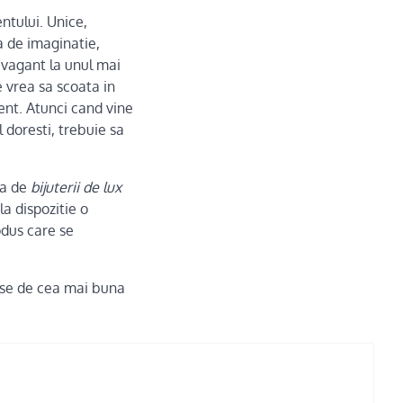
entului. Unice,
a de imaginatie,
avagant la unul mai
 vrea sa scoata in
ent. Atunci cand vine
l doresti, trebuie sa
la de
bijuterii de lux
la dispozitie o
rodus care se
duse de cea mai buna