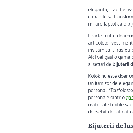
eleganta, traditie, v
capabile sa transfor
mirare faptul ca o bi
Foarte multe doamne 
articolelor vestiment
invitam sa iti rasfet
Aici vei gasi o gama c
si seturi de
bijuterii 
Kolok nu este doar un
un furnizor de elegan
personal. “Rasfoieste
personale dintr-o
ga
materiale textile sau
deosebit de rafinat c
Bijuterii de l