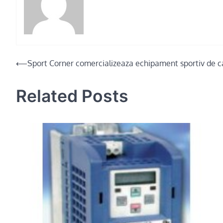
Post
⟵
Sport Corner comercializeaza echipament sportiv de ca
navigation
Related Posts