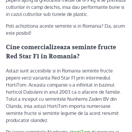
pepeni ajung la greutatea medie de 6-9 kg si se preteaza
culturilor in camp deschis, insa dau performante bune si
in cazul culturilor sub tunele de plastic.
Poti achizitiona aceste seminte si in Romania? Da, acum
este posibil!
Cine comercializeaza seminte fructe
Red Star F1 in Romania?
Astazi sunt accesibile si in Romania seminte fructe
pepeni verzi varianta Red Star F1 prin intermediul
HortiTom. Aceasta companie s-a infiintat in bazinul
horticol Dabuleni in anul 2003 ca o afacere de familie.
Totul a inceput cu semintele Nunhems Zaden BV din
Olanda, insa astazi HortiTom importa numeroase
seminte fructe si seminte legume de la acest renumit
producator olandez.
Pe langa semintele Nunhems,
HortiTom
iti propune si