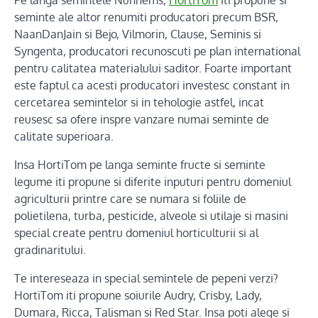
seminte ale altor renumiti producatori precum BSR,
NaanDanJain si Bejo, Vilmorin, Clause, Seminis si
Syngenta, producatori recunoscuti pe plan international
pentru calitatea materialului saditor. Foarte important
este faptul ca acesti producatori investesc constant in
cercetarea semintelor si in tehologie astfel, incat
reusesc sa ofere inspre vanzare numai seminte de
calitate superioara.
Insa HortiTom pe langa seminte fructe si seminte
legume iti propune si diferite inputuri pentru domeniul
agriculturii printre care se numara si foliile de
polietilena, turba, pesticide, alveole si utilaje si masini
special create pentru domeniul horticulturii si al
gradinaritului.
Te intereseaza in special semintele de pepeni verzi?
HortiTom iti propune soiurile Audry, Crisby, Lady,
Dumara, Ricca, Talisman si Red Star. Insa poti alege si