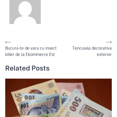
Post
⟵
⟶
Bucura-te de vara cu insect
Tencuiala decorativa
navigation
killer de la Ekommerce Est
exterior
Related Posts