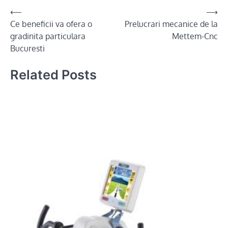
Post
⟵
⟶
Ce beneficii va ofera o
Prelucrari mecanice de la
navigation
gradinita particulara
Mettem-Cnc
Bucuresti
Related Posts