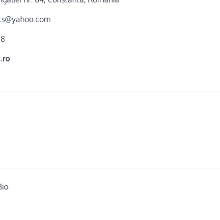
rts@yahoo.com
48
z.ro
Bio