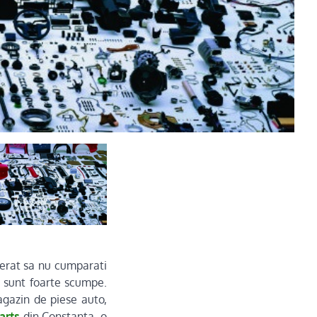
eferat sa nu cumparati
a, sunt foarte scumpe.
agazin de piese auto,
arts
din Constanta, o