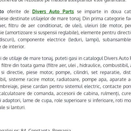
to
oferite de
Divers Auto Parts
se imparte in doua cate
iese destinate utilajelor de mare tonaj. Din prima categorie f
er, filtru de aer conditionat, de ulei), uleiuri (de motor, pe
e (amortizoare si suspensii reglabile), elemente pentru directi
discuri), componente electrice (leduri, lampi), subansamble
 de interior.
 de utilaje de mare tonaj, puteti gasi in catalogul Divers Auto
filtre din toata gama (filtre aer, ulei , hidraulice, combustibil,
si directie, piese motor, pompe, cilindri, set reparatie, dist
bil, sisteme racire motor, radiatoare, pompe apa, aparate ae
mbreiaje, piese cardan pentru sistemul electric, contacte por
 calculatoare de comanda, accesorii de cabina, rulmenți, curel
i adaptori, lame de cupa, role superioare si inferioare, roti mo
le si lanturi.
galiei nr: 84, Constanta, Romania