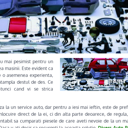
iu mai pesimist pentru un
a masinii. Este evident ca
te o asemenea experienta,
ntampla destul de des. Ce
atunci cand vi se strica
a la un service auto, dar pentru a iesi mai ieftin, este de pr
nlocuire direct de la ei, ci din alta parte deoarece, de regul
entabil sa cumparati piesele de care aveti nevoie de la un m
Daca v-ati decis sa recurgeti la aceasta solutie,
Divers Auto P