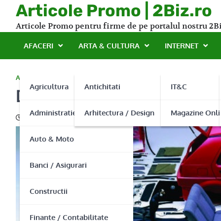
Skip
Articole Promo | 2Biz.ro
to
Articole Promo pentru firme de pe portalul nostru 2Bi
content
AFACERI
ARTA & CULTURA
INTERNET
AUTO & MOTO
Agricultura
Antichitati
IT&C
Divers Auto Parts – Toata
Administratie Publica
Arhitectura / Design
Magazine Onli
04/02/2014
Auto & Moto
Banci / Asigurari
Constructii
Finante / Contabilitate