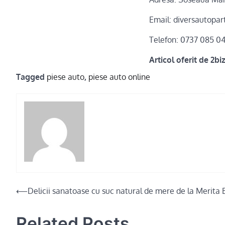
Email: diversautopa
Telefon: 0737 085 0
Articol oferit de 2bi
Tagged
piese auto
,
piese auto online
Post
⟵
Delicii sanatoase cu suc natural de mere de la Merita 
navigation
Related Posts