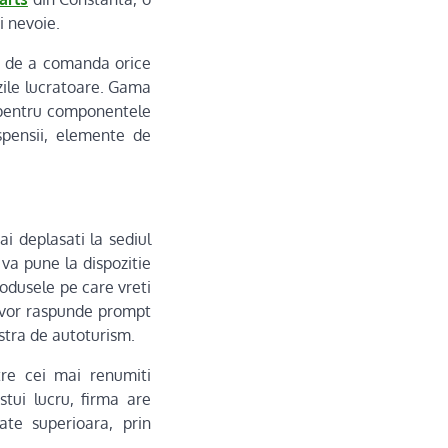
i nevoie.
ul de a comanda orice
zile lucratoare. Gama
b pentru componentele
uspensii, elemente de
i deplasati la sediul
va pune la dispozitie
rodusele pe care vreti
Ei vor raspunde prompt
stra de autoturism.
tre cei mai renumiti
tui lucru, firma are
te superioara, prin