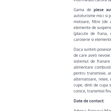
Gama de
piese au
autoturisme mici si p
motoare, filtre (de a
elemente de suspensi
(placute de frana, 
caroserie si elemente
Daca sunteti posesori
de care aveti nevoie: 
sistemul de franare 
alimentare combusti
pentru transmisie, a
alternatoare, relee,
cupe, dinti de cupa s
conice, transmisii fina
Date de contact:
Adresa: Soseaua Man