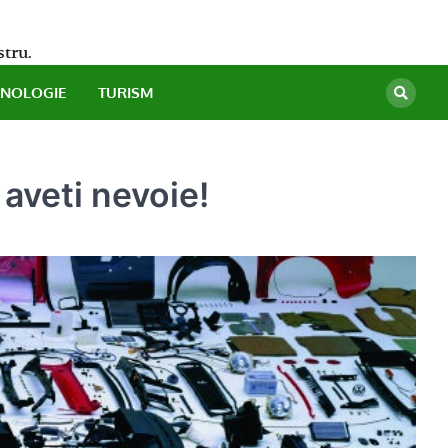
stru.
HNOLOGIE
TURISM
aveti nevoie!