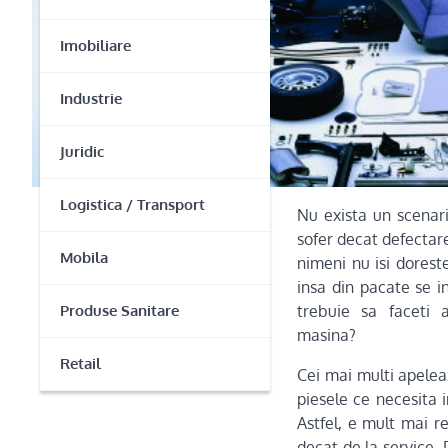
Imobiliare
Industrie
Juridic
Logistica / Transport
Nu exista un scenar
sofer decat defectare
Mobila
nimeni nu isi dores
insa din pacate se i
Produse Sanitare
trebuie sa faceti 
masina?
Retail
Cei mai multi apeleaz
piesele ce necesita i
Astfel, e mult mai r
decat de la service. 