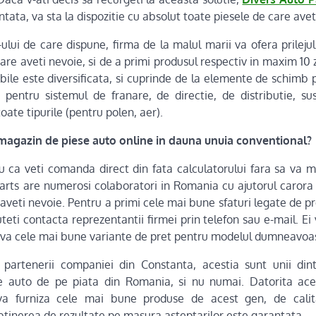
intata, va sta la dispozitie cu absolut toate piesele de care avet
e-ului de care dispune, firma de la malul marii va ofera prilej
are aveti nevoie, si de a primi produsul respectiv in maxim 10 
ibile este diversificata, si cuprinde de la elemente de schim
 pentru sistemul de franare, de directie, de distributie, s
 toate tipurile (pentru polen, aer).
 magazin de piese auto online in dauna unuia conventional?
u ca veti comanda direct din fata calculatorului fara sa va ma
Parts are numerosi colaboratori in Romania cu ajutorul carora 
aveti nevoie. Pentru a primi cele mai bune sfaturi legate de p
puteti contacta reprezentantii firmei prin telefon sau e-mail. 
ndu-va cele mai bune variante de pret pentru modelul dumneavoa
 partenerii companiei din Constanta, acestia sunt unii din
e auto de pe piata din Romania, si nu numai. Datorita aces
 va furniza cele mai bune produse de acest gen, de calita
btinerea de rezultate pe masura asteptarilor este garantata.