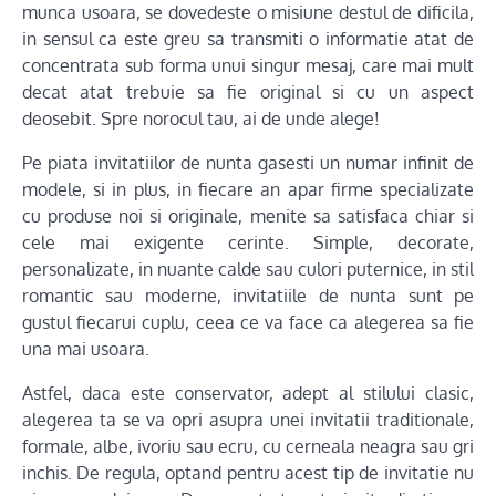
munca usoara, se dovedeste o misiune destul de dificila,
in sensul ca este greu sa transmiti o informatie atat de
concentrata sub forma unui singur mesaj, care mai mult
decat atat trebuie sa fie original si cu un aspect
deosebit. Spre norocul tau, ai de unde alege!
Pe piata invitatiilor de nunta gasesti un numar infinit de
modele, si in plus, in fiecare an apar firme specializate
cu produse noi si originale, menite sa satisfaca chiar si
cele mai exigente cerinte. Simple, decorate,
personalizate, in nuante calde sau culori puternice, in stil
romantic sau moderne, invitatiile de nunta sunt pe
gustul fiecarui cuplu, ceea ce va face ca alegerea sa fie
una mai usoara.
Astfel, daca este conservator, adept al stilului clasic,
alegerea ta se va opri asupra unei invitatii traditionale,
formale, albe, ivoriu sau ecru, cu cerneala neagra sau gri
inchis. De regula, optand pentru acest tip de invitatie nu