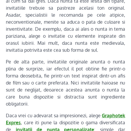
ai cum sa dai gres. Daca nunta ta este iesita din tipare,
invitatiile trebuie sa pastreze acelasi ton original.
Asadar, specialistii le recomanda pe cele atipice,
neconventionale, menite sa aduca o pata de culoare si
inventivitate. De exemplu, daca ai ales o nunta in tema
pariziana, alege o invitatie cu elemente inspirate din
orasul iubirii. Mai mult, daca nunta este medievala,
invitatia potrivita este cea sub forma de sul.
Pe de alta parte, invitatiile originale anunta o nunta
plina de surprize, iar efectul il pot obtine fie printr-o
forma deosebita, fie printr-un text inspirat dintr-un afis
de film sau o carte preferata. Nici invitatiile haioase nu
sunt de neglijat, deoarece acestea anunta o nunta la
care buna dispozitie si distractia sunt ingrediente
obligatorii.
Daca vrei cu adevarat sa impresionezi, alege
Graphotek
Expres
, care iti pune la dispozitie o gama diversificata
de
invitatii de nunta personalizate
: simple dar