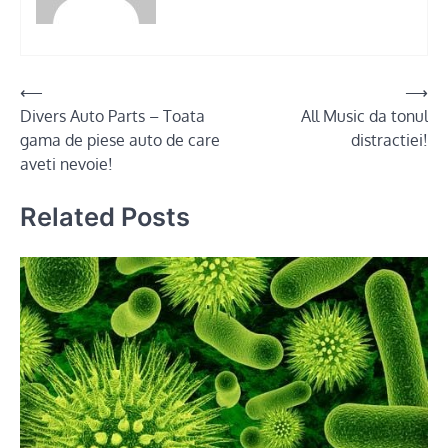
Post
⟵
⟶
Divers Auto Parts – Toata
All Music da tonul
navigation
gama de piese auto de care
distractiei!
aveti nevoie!
Related Posts