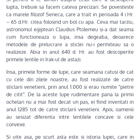
lupta, trebuie sa facem cateva precizari. Se povesteste
ca marele filozof Seneca, care a trait in perioada 4 i.Hr.
– 65 d.Hr. citea folosind un bol cu apa. Ceva mai tarziu,
astronomul egiptean Claudius Ptolemeu si-a dat seama
cum functioneaza o lupa, insa degeaba, deoarece
metodele de prelucrare a sticlei nu-i permiteau sa o
realizeze. Abia in anul 640 d. Hr. au fost descoperite
primele lentile in Irak-ul de astazi.
Insa, primele forme de lupe, care seamana catusi de cat
cu cele din zilele noastre, au fost realizate de catre
sticlarii venetieni, prin anul 1.000 si erau numite “pietre
de citit”. De la aceste lupe rudimentare pana la primii
ochelari nu a mai fost decat un pas, ei fiind inventati in
anul 1285 tot de catre sticlarii venetieni. Apoi, oamenii
au sesizat diferenta intre lentilele concave si cele
convexe.
Si uite asa, pe scurt asta este si istoria lupei, care in