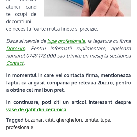
atunci cand
te ocupi de
decoratiuni
ce necesita foarte multa finete si precizie.
Daca ai nevoie de
lupe profesionale
, ia legatura cu firma
Dorexim
. Pentru informatii suplimentare, apeleaza
numarul 0749-178.000 sau trimite un mesaj la sectiunea
Contact
.
In momentul in care vei contacta firma, mentioneaza
faptul ca ai gasit compania pe reteaua 2biz.ro, pentru
a obtine cel mai bun pret.
In continuare, poti citi un articol interesant despre
vase de gatit din ceramica
.
Tagged
buzunar
,
citit
,
gherghefuri
,
lentile
,
lupe
,
profesionale