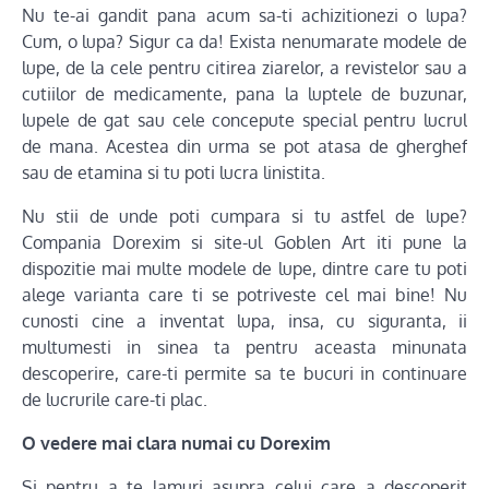
Nu te-ai gandit pana acum sa-ti achizitionezi o lupa?
Cum, o lupa? Sigur ca da! Exista nenumarate modele de
lupe, de la cele pentru citirea ziarelor, a revistelor sau a
cutiilor de medicamente, pana la luptele de buzunar,
lupele de gat sau cele concepute special pentru lucrul
de mana. Acestea din urma se pot atasa de gherghef
sau de etamina si tu poti lucra linistita.
Nu stii de unde poti cumpara si tu astfel de lupe?
Compania Dorexim si site-ul Goblen Art iti pune la
dispozitie mai multe modele de lupe, dintre care tu poti
alege varianta care ti se potriveste cel mai bine! Nu
cunosti cine a inventat lupa, insa, cu siguranta, ii
multumesti in sinea ta pentru aceasta minunata
descoperire, care-ti permite sa te bucuri in continuare
de lucrurile care-ti plac.
O vedere mai clara numai cu Dorexim
Si pentru a te lamuri asupra celui care a descoperit