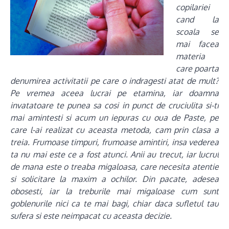
copilariei
cand la
scoala se
mai facea
materia
care poarta
denumirea activitatii pe care o indragesti atat de mult?
Pe vremea aceea lucrai pe etamina, iar doamna
invatatoare te punea sa cosi in punct de cruciulita si-ti
mai amintesti si acum un iepuras cu oua de Paste, pe
care l-ai realizat cu aceasta metoda, cam prin clasa a
treia. Frumoase timpuri, frumoase amintiri, insa vederea
ta nu mai este ce a fost atunci. Anii au trecut, iar lucrul
de mana este o treaba migaloasa, care necesita atentie
si solicitare la maxim a ochilor. Din pacate, adesea
obosesti, iar la treburile mai migaloase cum sunt
goblenurile nici ca te mai bagi, chiar daca sufletul tau
sufera si este neimpacat cu aceasta decizie.