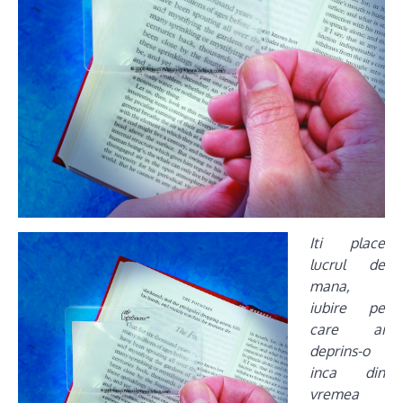
Iti place
lucrul de
mana,
iubire pe
care ai
deprins-o
inca din
vremea