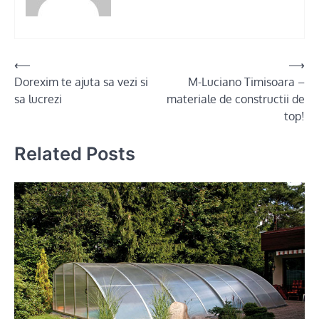
Post
⟵
⟶
Dorexim te ajuta sa vezi si
M-Luciano Timisoara –
navigation
sa lucrezi
materiale de constructii de
top!
Related Posts