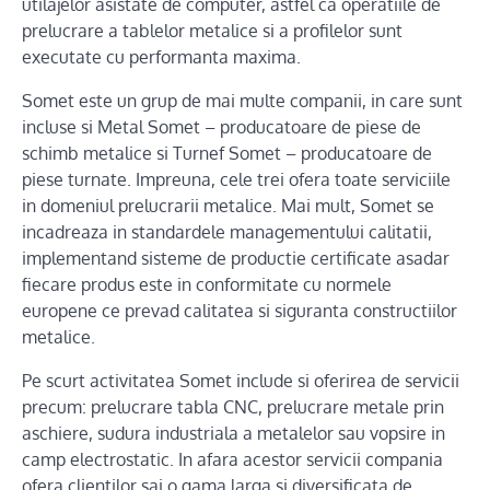
utilajelor asistate de computer, astfel ca operatiile de
prelucrare a tablelor metalice si a profilelor sunt
executate cu performanta maxima.
Somet este un grup de mai multe companii, in care sunt
incluse si Metal Somet – producatoare de piese de
schimb metalice si Turnef Somet – producatoare de
piese turnate. Impreuna, cele trei ofera toate serviciile
in domeniul prelucrarii metalice. Mai mult, Somet se
incadreaza in standardele managementului calitatii,
implementand sisteme de productie certificate asadar
fiecare produs este in conformitate cu normele
europene ce prevad calitatea si siguranta constructiilor
metalice.
Pe scurt activitatea Somet include si oferirea de servicii
precum: prelucrare tabla CNC, prelucrare metale prin
aschiere, sudura industriala a metalelor sau vopsire in
camp electrostatic. In afara acestor servicii compania
ofera clientilor sai o gama larga si diversificata de