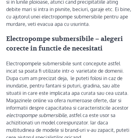
si in lunile ploioase, atunci cand precipitatiile ating
debite mari si intra in pivnite, beciuri, garaje etc. Ei bine,
cu ajutorul unei electropompe submersibile pentru ape
murdare, veti evacua apa cu usurinta.
Electropompe submersibile – alegeri
corecte in functie de necesitati
Electropompele submersibile sunt concepute astfel
incat sa poata fi utilizate intr-o varietate de domenii.
Dupa cum am precizat deja, le puteti folosi in caz de
inundatie, pentru fantani si puturi, gradina, sau alte
situatii in care este implicata apa curata sau cea uzata.
Magazinele online va ofera numeroase oferte, dar si
informatii despre capacitatea si caracteristicile acestor
electropompe submersibile
, astfel ca este usor sa
achizitionati un model corespunzator. Iar daca
multitudinea de modele si brand-uri v-au zapacit, puteti
cere ajutorul specialistilor oricand.