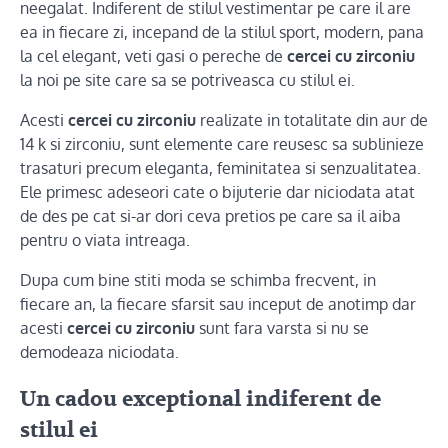
neegalat. Indiferent de stilul vestimentar pe care il are
ea in fiecare zi, incepand de la stilul sport, modern, pana
la cel elegant, veti gasi o pereche de
cercei cu zirconiu
la noi pe site care sa se potriveasca cu stilul ei.
Acesti
cercei cu zirconiu
realizate in totalitate din aur de
14 k si zirconiu, sunt elemente care reusesc sa sublinieze
trasaturi precum eleganta, feminitatea si senzualitatea.
Ele primesc adeseori cate o bijuterie dar niciodata atat
de des pe cat si-ar dori ceva pretios pe care sa il aiba
pentru o viata intreaga.
Dupa cum bine stiti moda se schimba frecvent, in
fiecare an, la fiecare sfarsit sau inceput de anotimp dar
acesti
cercei cu zirconiu
sunt fara varsta si nu se
demodeaza niciodata.
Un cadou exceptional indiferent de
stilul ei