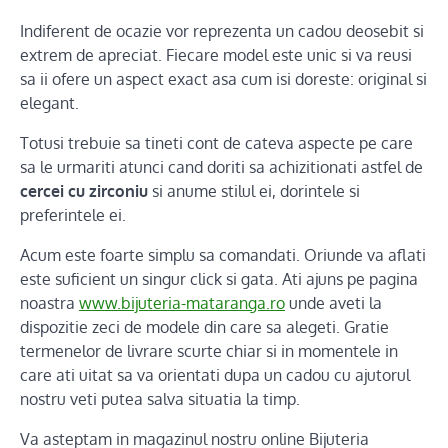
Indiferent de ocazie vor reprezenta un cadou deosebit si
extrem de apreciat. Fiecare model este unic si va reusi
sa ii ofere un aspect exact asa cum isi doreste: original si
elegant.
Totusi trebuie sa tineti cont de cateva aspecte pe care
sa le urmariti atunci cand doriti sa achizitionati astfel de
cercei cu zirconiu
si anume stilul ei, dorintele si
preferintele ei.
Acum este foarte simplu sa comandati. Oriunde va aflati
este suficient un singur click si gata. Ati ajuns pe pagina
noastra
www.bijuteria-mataranga.ro
unde aveti la
dispozitie zeci de modele din care sa alegeti. Gratie
termenelor de livrare scurte chiar si in momentele in
care ati uitat sa va orientati dupa un cadou cu ajutorul
nostru veti putea salva situatia la timp.
Va asteptam in magazinul nostru online Bijuteria