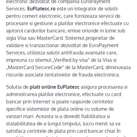
electronic dezvoltat de compania EuroPayment
Services.
EuPlatesc.ro
este un integrator de solutii
pentru comert electronic, care furnizeaza servicii de
procesare si gestiune a platilor electronice efectuate cu
ajutorul cardurilor bancare, emise oriunde in lume sub
sigla Visa sau MasterCard. Sistemul proprietar de
validare si tranzactionar dezvoltat de EuroPayment
Services, utilizeza solutii antifrauda avansate care,
impreuna cu sitemul „Verified by visa” de la Visa si
„MasterCard SecureCode” de la MasterCard, diminueaza
riscurile asociate tentativelor de frauda electronica.
Solutia de
plati online EuPlatesc
asigura procesarea si
administrarea platilor electronice, efectuate cu card
bancar prin Internet si poate raspunde cerintelor
specifice sistemelor de plata online cu volume de
vanzari mari. Aceasta si-a dovedit fiabilitatea si
stalabilitatea de-a lungul timpului, lucru menit sa va
satisfaca cerintele de plata prin card bancar chiar în