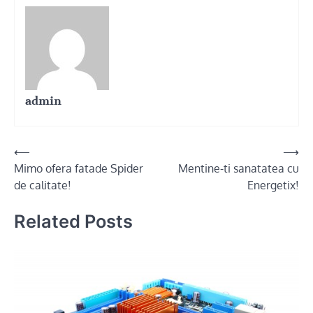
admin
Post
⟵
⟶
Mimo ofera fatade Spider
Mentine-ti sanatatea cu
navigation
de calitate!
Energetix!
Related Posts