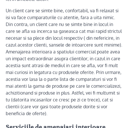
Un client care se simte bine, confortabil, va fi relaxat si
isi va face cumparaturile cu atentie, fara a uita nimic.
Din contra, un client care nu se simte bine in locul in
care se afla va incerca sa gaseasca cat mai rapid strictul
necesar si sa plece din locul respectiv ( din nefericire, in
cazul acestor clienti, sansele de intoarcere sunt minime).
Amenajarea interioara a spatiului comercial poate avea
un impact extraordinar asupra clientilor; in cazul in care
acestia sunt atrasi de mediul in care se afla, vor fi mult
mai curiosi in legatura cu produsele oferite. Prin urmare,
acestia vor lasa la o parte lista de cumparaturi si vor fi
mai atenti la gama de produse pe care le comercializezi,
achizitionand si produse in plus. Astfel, vei fi multumit si
tu (datorita incasarilor ce cresc pe zi ce trece), cat si
clientii (care vor gasi toate produsele dorite si vor
beneficia de oferte).
Serviciile de amenajari interioare