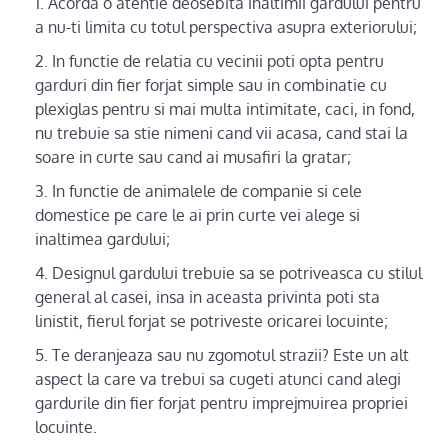
Acorda o atentie deosebita inaltimii gardului pentru
a nu-ti limita cu totul perspectiva asupra exteriorului;
In functie de relatia cu vecinii poti opta pentru
garduri din fier forjat simple sau in combinatie cu
plexiglas pentru si mai multa intimitate, caci, in fond,
nu trebuie sa stie nimeni cand vii acasa, cand stai la
soare in curte sau cand ai musafiri la gratar;
In functie de animalele de companie si cele
domestice pe care le ai prin curte vei alege si
inaltimea gardului;
Designul gardului trebuie sa se potriveasca cu stilul
general al casei, insa in aceasta privinta poti sta
linistit, fierul forjat se potriveste oricarei locuinte;
Te deranjeaza sau nu zgomotul strazii? Este un alt
aspect la care va trebui sa cugeti atunci cand alegi
gardurile din fier forjat pentru imprejmuirea propriei
locuinte.