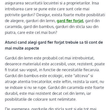
asigurarea securitatii locuintei si a proprietarilor. Insa
intrebarea care se pune este care sunt cele mai
potrivite garduri? Desigur, exista foarte multe posibilitati
de alegere, garduri din lemn,
gard fier forjat
, gard din
caramida, gard din bambus, garduri din sticla sau din
piatra, care este cel mai bun?
Atunci cand alegi gard fier forjat trebuie sa tii cont de
mai multe aspecte
Gardul din lemn este probabil cel mai intrebuintat,
deoarece materialul este accesibil, usor, rezistent, poate
fi tratat sau vopsit, in functie de necesitatile fiecaruia.
Gardul din bambus este ecologic, este “altceva” si
atrage atentia trecatorilor, este ieftin, rezista la vant, nu
se indoaie si nu se rupe. Gardul din caramida este foarte
durabil, este mai rezistent decat cel din lemn, iar
posibilitatile de colorare sunt nelimitate.
De asemenea, gardurile din sticla sunt si ele tot mai