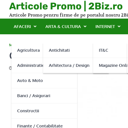
Skip
Articole Promo | 2Biz.ro
to
Articole Promo pentru firme de pe portalul nostru 2Bi
content
AFACERI
ARTA & CULTURA
INTERNET
MONDEN
Agricultura
Antichitati
IT&C
Genti de dama de la Dbag
Administratie Publica
Arhitectura / Design
Magazine Onli
23/07/2015
Auto & Moto
Banci / Asigurari
Constructii
Finante / Contabilitate