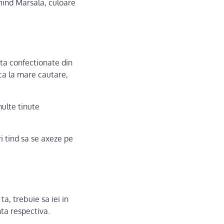
fiind Marsala, culoare
ta confectionate din
nca la mare cautare,
ulte tinute
ri tind sa se axeze pe
a, trebuie sa iei in
nta respectiva.