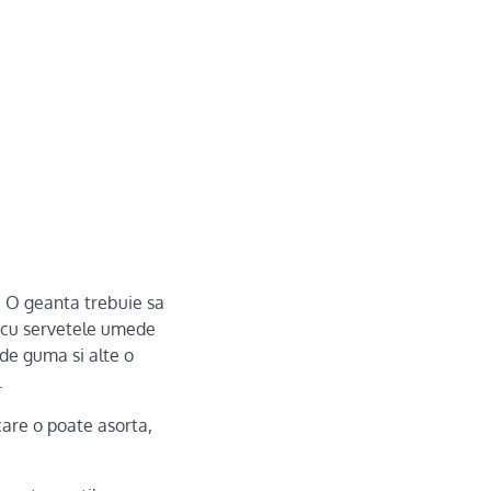
e. O geanta trebuie sa
e cu servetele umede
 de guma si alte o
.
care o poate asorta,