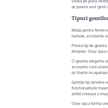
Exista pe piata mult
se poarta sunt genti 
Tipuri
gentilo
Moda pentru femei est
hainele, accesorile 
Primul tip de geanta e
femeilor. Chiar daca 
O geanta eleganta si
accesoriu care scoat
ori foarte incapatoa
Gentile tip servieta 
functionalitate maxim
astfel creeaza o imag
Chiar daca forma unei