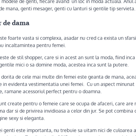
e modele de genti, fiecare avand un loc in moda actuala. Anul 
de mana, genti mesager, genti cu lanturi si gentile tip servieta.
r de dama
e foarte vasta si complexa, asadar nu cred ca exista un sfarsi
sau incaltamintea pentru femei.
ste de stil shopper, care si in acest an sunt la moda, fiind inca
gentile mici o sa domine moda, acestea inca sunt la putere.
 dorita de cele mai multe din femei este geanta de mana, ac
e in evidenta vestimentatia unei femei. Cu un aspect minunat 
re, ramane acessoriul perfect pentru o doamna.
sunt create pentru o femeie care se ocupa de afaceri, care are
a dar si de privirea invidioasa a celor din jur. Se pot combina c
ine sexy si eleganta.
 genti este importanta, nu trebuie sa uitam nici de culoarea a