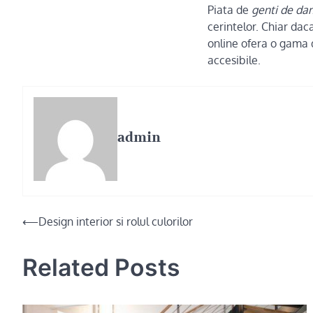
Piata de
genti de da
cerintelor. Chiar da
online ofera o gama di
accesibile.
admin
Post
⟵
Design interior si rolul culorilor
navigation
Related Posts