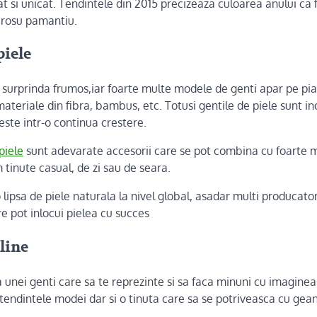
t si unicat. Tendintele din 2015 precizeaza culoarea anului ca 
rosu pamantiu.
piele
surprinda frumos,iar foarte multe modele de genti apar pe pia
materiale din fibra, bambus, etc. Totusi gentile de piele sunt i
 este intr-o continua crestere.
piele
sunt adevarate accesorii care se pot combina cu foarte m
tinute casual, de zi sau de seara.
o lipsa de piele naturala la nivel global, asadar multi producato
re pot inlocui pielea cu succes
line
 unei genti care sa te reprezinte si sa faca minuni cu imaginea t
 tendintele modei dar si o tinuta care sa se potriveasca cu gea