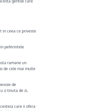
acesta gentile care
t in ceea ce priveste
 in peferintele
easta ramane un
si de cele mai multe
 nevoie de
u o tinuta de zi,
cesteia care ii ofera