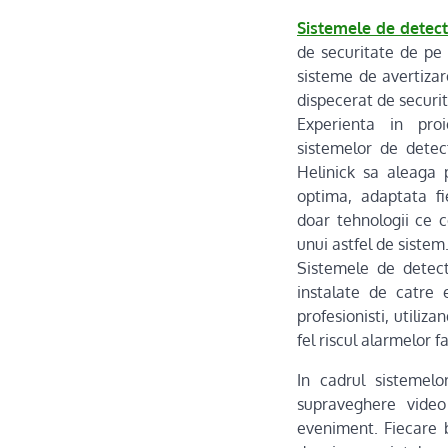
Sistemele de detecti
de securitate de pe 
sisteme de avertizar
dispecerat de securit
Experienta in proi
sistemelor de detect
Helinick sa aleaga p
optima, adaptata fie
doar tehnologii ce c
unui astfel de sistem
Sistemele de detect
instalate de catre 
profesionisti, utili
fel riscul alarmelor f
In cadrul sistemelo
supraveghere video
eveniment. Fiecare b