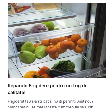
Reparatii Frigidere pentru un frig de
calitate!
Frigiderul tau s-a stricat si nu iti permiti unul nou?
Mancarea nu se mai raceste cum trebuie sau, din