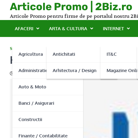
Skip
Articole Promo | 2Biz.ro
to
Articole Promo pentru firme de pe portalul nostru 2Bi
content
AFACERI
ARTA & CULTURA
INTERNET
SERVICII
Agricultura
Antichitati
IT&C
Helinick – si totul devine 
Administratie Publica
Arhitectura / Design
Magazine Onli
08/08/2013
Auto & Moto
Banci / Asigurari
Constructii
Finante / Contabilitate