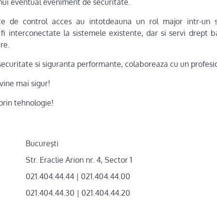
unui eventual eveniment de securitate.
ce de control acces au intotdeauna un rol major intr-un 
 fi interconectate la sistemele existente, dar si servi drept b
re.
securitate si siguranta performante, colaboreaza cu un profesi
evine mai sigur!
prin tehnologie!
Bucureşti
Str. Eraclie Arion nr. 4, Sector 1
021.404.44.44 | 021.404.44.00
021.404.44.30 | 021.404.44.20