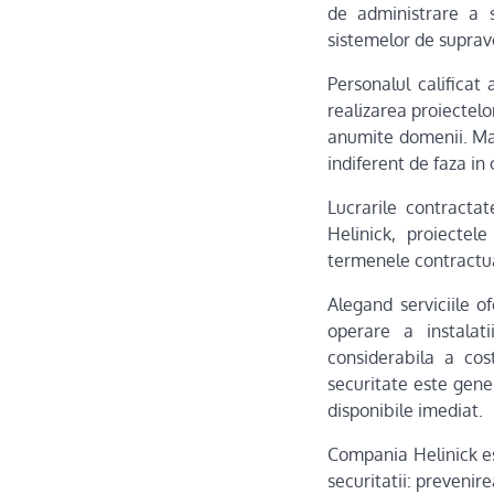
de administrare a s
sistemelor de supra
Personalul calificat
realizarea proiectelo
anumite domenii. Mai 
indiferent de faza in 
Lucrarile contractat
Helinick, proiectel
termenele contractual
Alegand serviciile o
operare a instalat
considerabila a cos
securitate este gener
disponibile imediat.
Compania Helinick est
securitatii: prevenir