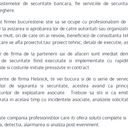
istemelor de securitate bancara, fie serviciile de securita
veghere.
 al firmei bucurestene stie sa se ocupe cu profesionalism de t
r la avizarea si aprobarea lor de catre autoritati sau organiza
mult, ori de cate ori ai nevoie, beneficiezi de consultanta te
care se afla proiectul tau: proiect tehnic, detalii de executie, as
e de firma de la partenerii sai de afaceri sunt imediat dem
e de securitate fiind executate si implementate cu rapidi
e si costurile initiale prevazute in contract.
ferite de firma Helinick, te vei bucura si de o serie de servic
iilor de siguranta si securitate, acestea avand ca princ
turilor de exploatare asociate. Trebuie sa stii si ca emi
ata in acelasi timp cu incidentele asociate, analizele solicitat
e compania profesionistilor care iti ofera solutii complete si
ea, detectia, alarmarea si analiza post-eveniment.