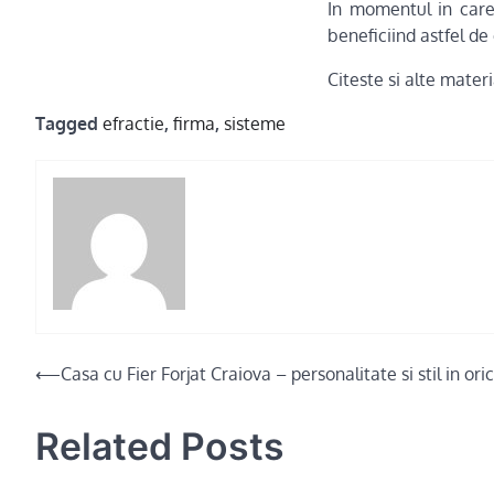
In momentul in care 
beneficiind astfel de
Citeste si alte mater
Tagged
efractie
,
firma
,
sisteme
Post
⟵
Casa cu Fier Forjat Craiova – personalitate si stil in ori
navigation
Related Posts