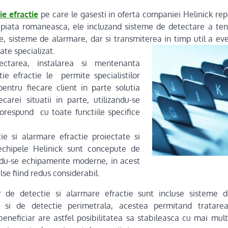
e efractie
pe care le gasesti in oferta companiei Helinick rep
piata romaneasca, ele incluzand sisteme de detectare a tent
e, sisteme de alarmare, dar si transmiterea in timp util a ev
ate specializat.
ectarea, instalarea si mentenanta
ie efractie le permite specialistilor
entru fiecare client in parte solutia
carei situatii in parte, utilizandu-se
orespund cu toate functiile specifice
.
ie si alarmare efractie proiectate si
echipele Helinick sunt concepute de
zandu-se echipamente moderne, in acest
alse fiind redus considerabil.
r de detectie si alarmare efractie sunt incluse sisteme 
 si de detectie perimetrala, acestea permitand tratarea
eneficiar are astfel posibilitatea sa stabileasca cu mai mul