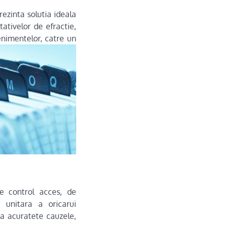
rezinta solutia ideala
ativelor de efractie,
enimentelor, catre un
de control acces, de
 unitara a oricarui
ta acuratete cauzele,