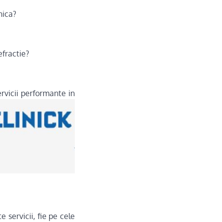
nica?
efractie?
rvicii performante in
 servicii, fie pe cele