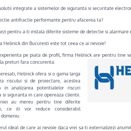
solutii integrate a sistemelor de siguranta si securitate electro
ectie antifractie performante pentru afacerea ta?
lezi pentru a-ti instala diferite sisteme de detectie si alarmare 
 Helinick din Bucuresti este tot ceea ce ai nevoie!
xperienta pe piata de profil, firma Helinick are pentru tine se
 la preturi fara concurenta.
nteresati, Helinick ofera si o gama larga
za riscului si de proiectare, acestea
in analizarea potentialelor riscuri
 si siguranta in care opereaza clientii.
aniei au mereu pentru tine diferite
ate, ce iti vor reduce considerabil
n domeniu.
rul ideal de care ai nevoie daca vrei sa-ti externalizezi anumite