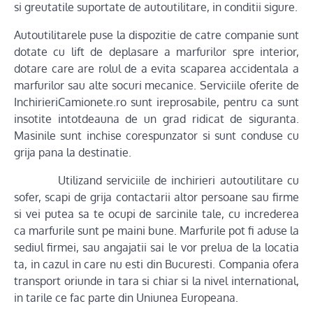
si greutatile suportate de autoutilitare, in conditii sigure.
Autoutilitarele puse la dispozitie de catre companie sunt
dotate cu lift de deplasare a marfurilor spre interior,
dotare care are rolul de a evita scaparea accidentala a
marfurilor sau alte socuri mecanice. Serviciile oferite de
InchirieriCamionete.ro sunt ireprosabile, pentru ca sunt
insotite intotdeauna de un grad ridicat de siguranta.
Masinile sunt inchise corespunzator si sunt conduse cu
grija pana la destinatie.
Utilizand serviciile de inchirieri autoutilitare cu
sofer, scapi de grija contactarii altor persoane sau firme
si vei putea sa te ocupi de sarcinile tale, cu increderea
ca marfurile sunt pe maini bune. Marfurile pot fi aduse la
sediul firmei, sau angajatii sai le vor prelua de la locatia
ta, in cazul in care nu esti din Bucuresti. Compania ofera
transport oriunde in tara si chiar si la nivel international,
in tarile ce fac parte din Uniunea Europeana.