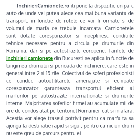
InchirieriCamionete.ro
iti pune la dispozitie un parc
auto de unde vei putea alege cea mai buna varianta de
transport, in functie de rutele ce vor fi urmate si de
volumul de marfa ce trebuie incarcata. Camionetele
sunt dotate corespunzator si indeplinesc conditiile
tehnice necesare pentru a circula pe drumurile din
Romania, dar si pe autostrazile europene. Tarifele de
inchirieri camionete
din Bucuresti se aplica in functie de
lungimea drumului si perioada de inchiriere, care este in
general intre 2 si 15 zile. Colectivul de soferi profesionisti
ce conduc autoutilitarele amenajate si echipate
corespunzator garanteaza transportul eficient al
marfurilor pe autostrazile internationale si drumurile
interne. Majoritatea soferilor firmei au acumulate mii de
ore de condus atat pe teritoriul Romaniei, cat si in afara.
Acestia vor alege traseul potrivit pentru ca marfa ta sa
ajunga la destinatie rapid si sigur, pentru ca niciun drum
nu este greu de parcurs pentru ei.