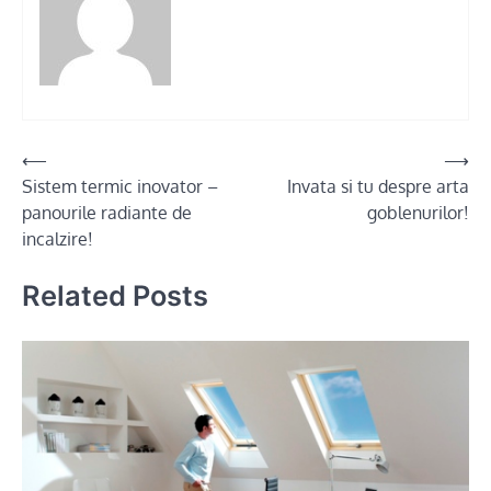
Post
⟵
⟶
Sistem termic inovator –
Invata si tu despre arta
navigation
panourile radiante de
goblenurilor!
incalzire!
Related Posts