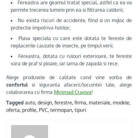
Fereastra are geamul tratat special, astfel ca ea va
permite trecerea luminii prin ea si filtrarea caldurii;
Nu exista riscuri de accidente, fiind si un mijloc de
protectie impotriva hotilor;
Plasa speciala cu care este dotata te fereste de
neplacerile cauzate de insecte, pe timpul verii;
Fereastra, dotata cu rulouri exterioare, te fereste
vara de praf si ploaie, iar iarna de zapada si rece.
Alege produsele de calitate cand vine vorba de
confortul
si siguranta afacerii/locuintei tale, alege
colaborarea cu firma
Minimad Craiova
!
Tagged
auto
,
design
,
ferestre
,
firma
,
materiale
,
modele
,
oferta
,
profile
,
PVC
,
termopan
,
tipuri