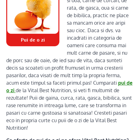
si oua, carne de curcan, de
rata, de gasca, oua si carne
de bibilica, practic ne place
sa mancam orice are aripi
sau cioc. Daca si dvs. va
incadrati in categoria de
oameni care consuma mai
mult carne de pasare, si nu
de porc sau de oaie, de ied sau de vita, daca sunteti
decis sa scoateti un profit frumusel in urma cresterii
pasarilor, daca visati de mult timp la propria ferma,
acum este timpul sa faceti primul pas! Cumparati
pui de
o zi
de la Vital Best Nutrition, si veti fi multumit de
rezultate! Puii de gaina, curca, rata, gasca, bibilica, sunt
rase renumite in intreaga lume, care se transforma in
pasari cu carne gustoasa si sanatoasa! Cresteti pasari
eco in propria curte cu puii de o zi de la Vital Best
Nutrition!