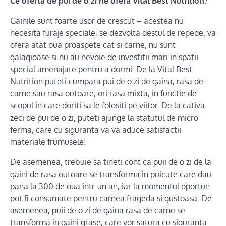
Ce oferta de pui de o zi ne ofera Vital Best Nutrition?
Gainile sunt foarte usor de crescut – acestea nu
necesita furaje speciale, se dezvolta destul de repede, va
ofera atat oua proaspete cat si carne, nu sunt
galagioase si nu au nevoie de investitii mari in spatii
special amenajate pentru a dormi. De la Vital Best
Nutrition puteti cumpara pui de o zi de gaina, rasa de
carne sau rasa outoare, ori rasa mixta, in functie de
scopul in care doriti sa le folositi pe viitor. De la cativa
zeci de pui de o zi, puteti ajunge la statutul de micro
ferma, care cu siguranta va va aduce satisfactii
materiale frumusele!
De asemenea, trebuie sa tineti cont ca puii de o zi de la
gaini de rasa outoare se transforma in puicute care dau
pana la 300 de oua intr-un an, iar la momentul oportun
pot fi consumate pentru carnea frageda si gustoasa. De
asemenea, puii de o zi de gaina rasa de carne se
transforma in gaini grase, care vor satura cu siguranta