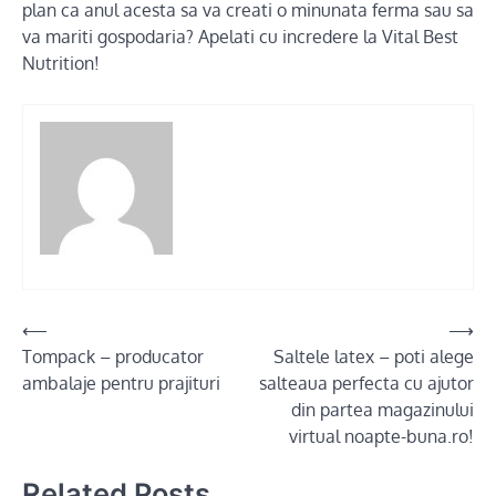
plan ca anul acesta sa va creati o minunata ferma sau sa
va mariti gospodaria? Apelati cu incredere la Vital Best
Nutrition!
Post
⟵
⟶
Tompack – producator
Saltele latex – poti alege
navigation
ambalaje pentru prajituri
salteaua perfecta cu ajutor
din partea magazinului
virtual noapte-buna.ro!
Related Posts