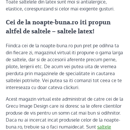
Toate saltelele din latex sunt moi si antialergice,
elastice, corespunzand si celor mai exigente gusturi.
Cei de la noapte-buna.ro iti propun
altfel de saltele – saltele latex!
Fiindca cei de la noapte-buna.ro pun pret pe odihna ta
din fiecare zi, magazinul virtual iti propune o gama larga
de saltele, dar si de accesorii aferente precum perne,
pilote, lenjerii etc. De acum vei putea uita de vremea
pierduta prin magazinele de specialitate in cautarea
saltelei potrivite. Vei putea sa iti comanzi tot ceea ce te
intereseaza cu doar cateva clickuri.
Acest magazin virtual este administrat de catre cei de la
Grecu Image Design care isi doresc sa le ofere clientilor
produse de vis pentru un somn cat mai bun si odihnitor.
Daca nu ai incercat incat produsele celor de la noapte-
buna.ro, trebuie sa o faci numaidecat. Sunt
saltele