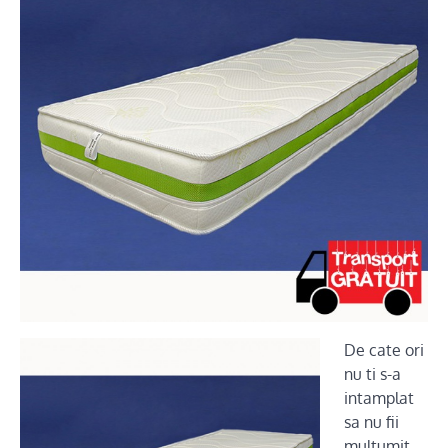
De cate ori
nu ti s-a
intamplat
sa nu fii
multumit