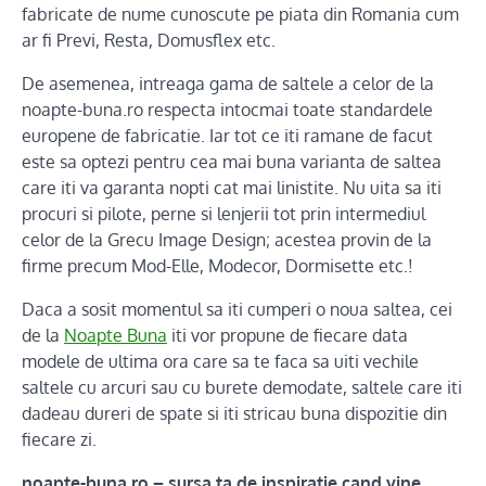
fabricate de nume cunoscute pe piata din Romania cum
ar fi Previ, Resta, Domusflex etc.
De asemenea, intreaga gama de saltele a celor de la
noapte-buna.ro respecta intocmai toate standardele
europene de fabricatie. Iar tot ce iti ramane de facut
este sa optezi pentru cea mai buna varianta de saltea
care iti va garanta nopti cat mai linistite. Nu uita sa iti
procuri si pilote, perne si lenjerii tot prin intermediul
celor de la Grecu Image Design; acestea provin de la
firme precum Mod-Elle, Modecor, Dormisette etc.!
Daca a sosit momentul sa iti cumperi o noua saltea, cei
de la
Noapte Buna
iti vor propune de fiecare data
modele de ultima ora care sa te faca sa uiti vechile
saltele cu arcuri sau cu burete demodate, saltele care iti
dadeau dureri de spate si iti stricau buna dispozitie din
fiecare zi.
noapte-buna.ro – sursa ta de inspiratie cand vine