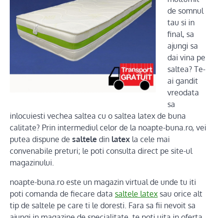
de somnul
tau si in
final, sa
ajungi sa
dai vina pe
saltea? Te-
ai gandit
vreodata
sa
inlocuiesti vechea saltea cu o saltea latex de buna
calitate? Prin intermediul celor de la noapte-buna.ro, vei
putea dispune de
saltele
din
latex
la cele mai
convenabile preturi; le poti consulta direct pe site-ul
magazinului.
noapte-buna.ro este un magazin virtual de unde tu iti
poti comanda de fiecare data
saltele latex
sau orice alt
tip de saltele pe care ti le doresti. Fara sa fii nevoit sa
ajungi in magazine de specialitate, te poti uita in oferta