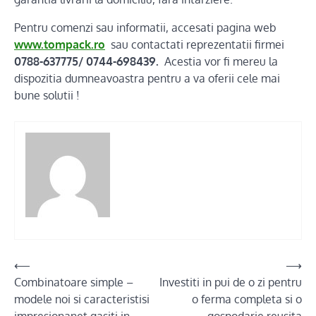
Pentru comenzi sau informatii, accesati pagina web
www.tompack.ro
sau contactati reprezentatii firmei
0788-637775/ 0744-698439.
Acestia vor fi mereu la
dispozitia dumneavoastra pentru a va oferii cele mai
bune solutii !
Post
⟵
⟶
Combinatoare simple –
Investiti in pui de o zi pentru
navigation
modele noi si caracteristisi
o ferma completa si o
impresionanet gasiti in
gospodarie reusita