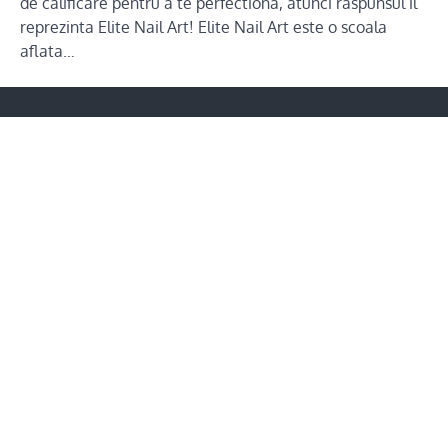
de calificare pentru a te perfectiona, atunci raspunsul il
reprezinta Elite Nail Art! Elite Nail Art este o scoala
aflata…