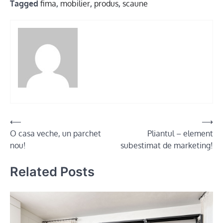
Tagged
fima
,
mobilier
,
produs
,
scaune
Post
⟵
⟶
O casa veche, un parchet
Pliantul – element
navigation
nou!
subestimat de marketing!
Related Posts