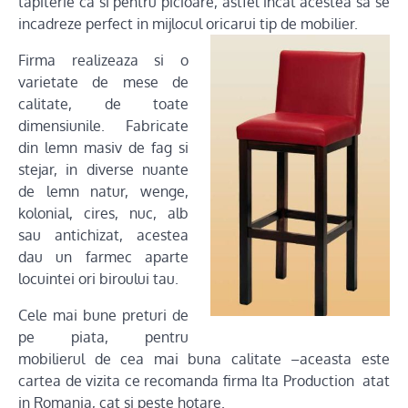
tapiterie ca si pentru picioare, astfel incat acestea sa se
incadreze perfect in mijlocul oricarui tip de mobilier.
Firma realizeaza si o
varietate de mese de
calitate, de toate
dimensiunile. Fabricate
din lemn masiv de fag si
stejar, in diverse nuante
de lemn natur, wenge,
kolonial, cires, nuc, alb
sau antichizat, acestea
dau un farmec aparte
locuintei ori biroului tau.
Cele mai bune preturi de
pe piata, pentru
mobilierul de cea mai buna calitate –aceasta este
cartea de vizita ce recomanda firma Ita Production atat
in Romania, cat si peste hotare.