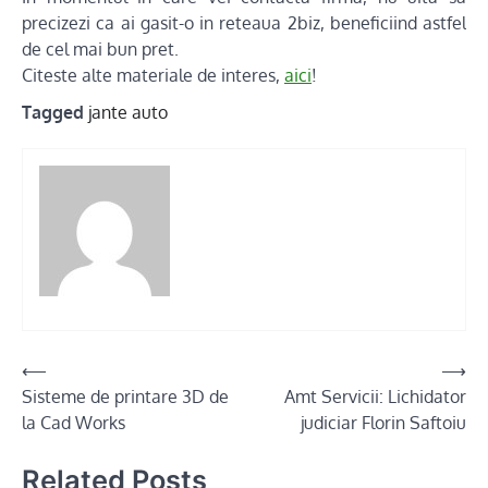
precizezi ca ai gasit-o in reteaua 2biz, beneficiind astfel
de cel mai bun pret.
Citeste alte materiale de interes,
aici
!
Tagged
jante auto
Post
⟵
⟶
Sisteme de printare 3D de
Amt Servicii: Lichidator
navigation
la Cad Works
judiciar Florin Saftoiu
Related Posts