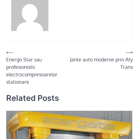
Post
⟵
⟶
Energo Star sau
Jante auto moderne prin Aty
navigation
profesionistii
Trans
electrocompresoarelor
stationare
Related Posts