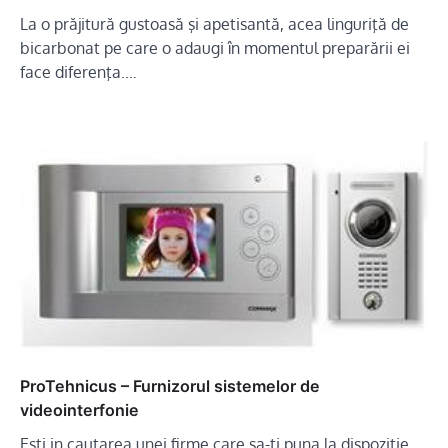
La o prăjitură gustoasă şi apetisantă, acea linguriţă de
bicarbonat pe care o adaugi în momentul preparării ei
face diferenţa.…
ProTehnicus – Furnizorul sistemelor de
videointerfonie
Esti in cautarea unei firme care sa-ti puna la dispozitie