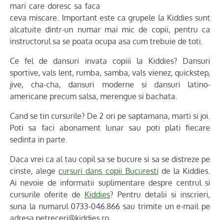
mari care doresc sa faca
ceva miscare. Important este ca grupele la Kiddies sunt
alcatuite dintr-un numar mai mic de copii, pentru ca
instructorul sa se poata ocupa asa cum trebuie de toti.
Ce fel de dansuri invata copiii la Kiddies? Dansuri
sportive, vals lent, rumba, samba, vals vienez, quickstep,
jive, cha-cha, dansuri moderne si dansuri latino-
americane precum salsa, merengue si bachata.
Cand se tin cursurile? De 2 ori pe saptamana, marti si joi.
Poti sa faci abonament lunar sau poti plati fiecare
sedinta in parte.
Daca vrei ca al tau copil sa se bucure si sa se distreze pe
cinste, alege
cursuri dans copii Bucuresti
de la Kiddies.
Ai nevoie de informatii suplimentare despre centrul si
cursurile oferite de
Kiddies
? Pentru detalii si inscrieri,
suna la numarul 0733-046.866 sau trimite un e-mail pe
adresa petreceri@kiddies.ro.