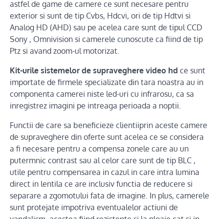
astfel de game de camere ce sunt necesare pentru
exterior si sunt de tip Cvbs, Hdcvi, ori de tip Hdtvi si
Analog HD (AHD) sau pe acelea care sunt de tipul CCD
Sony , Omnivision si camerele cunoscute ca fiind de tip
Ptz si avand zoom-ul motorizat.
Kit-urile sistemelor de supraveghere video
hd
ce sunt
importate de firmele specializate din tara noastra au in
componenta camerei niste led-uri cu infrarosu, ca sa
inregistrez imagini pe intreaga perioada a noptii.
Functii de care sa beneficieze clientiiprin aceste camere
de supraveghere din oferte sunt acelea ce se considera
a fi necesare pentru a compensa zonele care au un
putermnic contrast sau al celor care sunt de tip BLC ,
utile pentru compensarea in cazul in care intra lumina
direct in lentila ce are inclusiv functia de reducere si
separare a zgomotului fata de imagine. In plus, camerele
sunt protejate impotriva eventualelor actiuni de