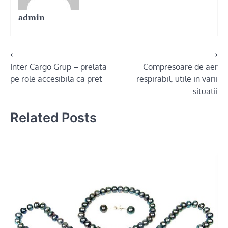
admin
Post
⟵
⟶
Inter Cargo Grup – prelata
Compresoare de aer
navigation
pe role accesibila ca pret
respirabil, utile in varii
situatii
Related Posts