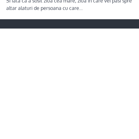
Si iata ca a sosit ziua cea mare, ziua in care vei pasi spre
altar alaturi de persoana cu care…