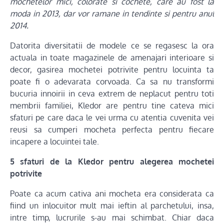
mochetelor mici, colorate si cochete, care au fost la
moda in 2013, dar vor ramane in tendinte si pentru anul
2014.
Datorita diversitatii de modele ce se regasesc la ora
actuala in toate magazinele de amenajari interioare si
decor, gasirea mochetei potrivite pentru locuinta ta
poate fi o adevarata corvoada. Ca sa nu transformi
bucuria innoirii in ceva extrem de neplacut pentru toti
membrii familiei, Kledor are pentru tine cateva mici
sfaturi pe care daca le vei urma cu atentia cuvenita vei
reusi sa cumperi mocheta perfecta pentru fiecare
incapere a locuintei tale.
5 sfaturi de la Kledor pentru alegerea mochetei
potrivite
Poate ca acum cativa ani mocheta era considerata ca
fiind un inlocuitor mult mai ieftin al parchetului, insa,
intre timp, lucrurile s-au mai schimbat. Chiar daca