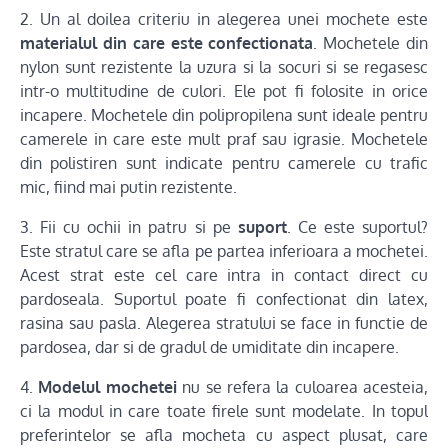
2. Un al doilea criteriu in alegerea unei mochete este
materialul din care este confectionata
. Mochetele din
nylon sunt rezistente la uzura si la socuri si se regasesc
intr-o multitudine de culori. Ele pot fi folosite in orice
incapere. Mochetele din polipropilena sunt ideale pentru
camerele in care este mult praf sau igrasie. Mochetele
din polistiren sunt indicate pentru camerele cu trafic
mic, fiind mai putin rezistente.
3. Fii cu ochii in patru si pe
suport
. Ce este suportul?
Este stratul care se afla pe partea inferioara a mochetei.
Acest strat este cel care intra in contact direct cu
pardoseala. Suportul poate fi confectionat din latex,
rasina sau pasla. Alegerea stratului se face in functie de
pardosea, dar si de gradul de umiditate din incapere.
4.
Modelul mochetei
nu se refera la culoarea acesteia,
ci la modul in care toate firele sunt modelate. In topul
preferintelor se afla mocheta cu aspect plusat, care