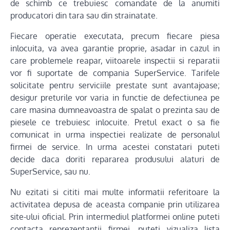
de schimb ce trebuiesc comandate de la anumiti
producatori din tara sau din strainatate.
Fiecare operatie executata, precum fiecare piesa
inlocuita, va avea garantie proprie, asadar in cazul in
care problemele reapar, viitoarele inspectii si reparatii
vor fi suportate de compania SuperService. Tarifele
solicitate pentru serviciile prestate sunt avantajoase;
desigur preturile vor varia in functie de defectiunea pe
care masina dumneavoastra de spalat o prezinta sau de
piesele ce trebuiesc inlocuite. Pretul exact o sa fie
comunicat in urma inspectiei realizate de personalul
firmei de service. In urma acestei constatari puteti
decide daca doriti repararea produsului alaturi de
SuperService, sau nu.
Nu ezitati si cititi mai multe informatii referitoare la
activitatea depusa de aceasta companie prin utilizarea
site-ului oficial. Prin intermediul platformei online puteti
contacta reprezentantii firmei, puteti vizualiza lista