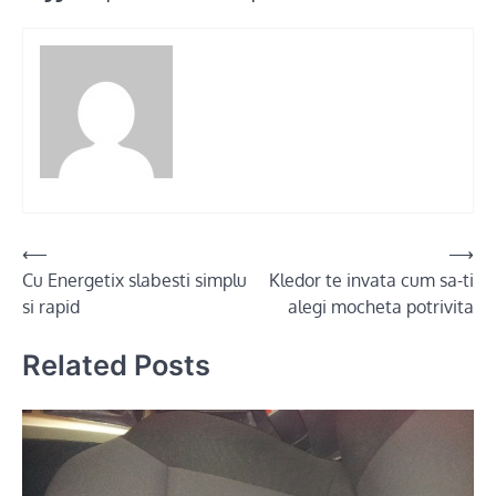
Post
⟵
⟶
Cu Energetix slabesti simplu
Kledor te invata cum sa-ti
navigation
si rapid
alegi mocheta potrivita
Related Posts