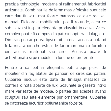
precizia tehnologiei moderne si rafinamentul fabricatiei
artizanale. Combinatiile de lemn masiv folosite sunt cele
care dau finisajul mat foarte matasos, ce este realizat
manual. Picioarele mobilierului pot fi rotunde, ceea ce
subliniaza si inspira eleganta produsului in cauza. Acest
complex poate fi compus din pat cu noptiera, dulap, etc.
Din living nu ar putea lipsi o biblioteca, aceasta putand
fi fabricata din cherestea de fag impreuna cu furnituri
din acelasi material sau cires. Aceasta poate fi
achizitionata si pe module, in functie de preferinte.
Pentru a da putina eleganta, poti alege piese de
mobilier din fag alaturi de panouri de cires sau paltini.
Culoarea nucului este data de finisajul matasos ce
confera o nota aparte de lux. Scaunele le gasesti intr-o
mare varietate de modele, o partea din acestea avand
sculpturi sau alte elemente pur ornamentale. Culoarea
se datoreaza lacurilor poliuretanice folosite.