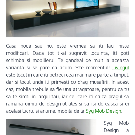
Casa noua sau nu, este vremea sa iti faci niste
modificari. Daca tot ti-ai zugravit locuinta, iti poti
schimba si mobilierul. Te gandeai de mult la aceasta
varianta si se pare ca acum este momentul!
Livingul
este locul in care iti petreci cea mai mare parte a timpul,
dar si locul unde iti primesti cu drag musafirii. In acest
caz, mobila trebuie sa fie una atragatoare, pentru ca tu
sa te simti in largul tau, iar cei care iti calca pragul sa
ramana uimiti de design-ul ales si sa isi doreasca si ei
acelasi lucru, si anume, mobila de la
Syg Mob Design
.
Syg Mob
Design a