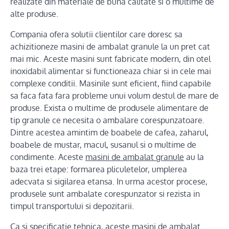
realizate din materiale de buna calitate si o multime de
alte produse.
Compania ofera solutii clientilor care doresc sa
achizitioneze masini de ambalat granule la un pret cat
mai mic. Aceste masini sunt fabricate modern, din otel
inoxidabil alimentar si functioneaza chiar si in cele mai
complexe conditii. Masinile sunt eficient, fiind capabile
sa faca fata fara probleme unui volum destul de mare de
produse. Exista o multime de produsele alimentare de
tip granule ce necesita o ambalare corespunzatoare.
Dintre acestea amintim de boabele de cafea, zaharul,
boabele de mustar, macul, susanul si o multime de
condimente. Aceste
masini de ambalat granule
au la
baza trei etape: formarea pliculetelor, umplerea
adecvata si sigilarea etansa. In urma acestor procese,
produsele sunt ambalate corespunzator si rezista in
timpul transportului si depozitarii.
Ca si specificatie tehnica, aceste masini de ambalat